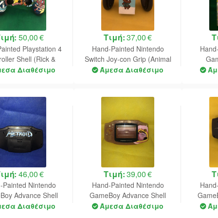
Τιμή:
50,00 €
Τιμή:
37,00 €
Τ
ainted Playstation 4
Hand-Painted Nintendo
Hand-
oller Shell (Rick &
Switch Joy-con Grip (Animal
Gam
Morty)
Crossing)
μεσα Διαθέσιμο
Άμεσα Διαθέσιμο
Άμ
Τιμή:
46,00 €
Τιμή:
39,00 €
Τ
-Painted Nintendo
Hand-Painted Nintendo
Hand-
oy Advance Shell
GameBoy Advance Shell
GameB
Metroid Fusion)
(Kirby)
μεσα Διαθέσιμο
Άμεσα Διαθέσιμο
Άμ