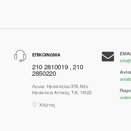
EMAI
ΕΠΙΚΟΙΝΩΝΙΑ
info@
210 2810019 , 210
2850220
Αντ
antal
Λεωφ. Ηρακλείου 378, Νέο
Παρ
Ηράκλειο Αττικής, Τ.Κ. 14122
order
Χάρτης