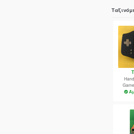
Ταξινόμ
Hand
GameB
(Neon 
Ά