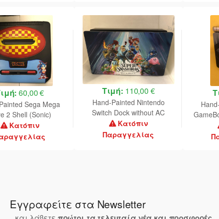
Τιμή:
110,00 €
Τιμή:
60,00 €
Τ
Hand-Painted Nintendo
Painted Sega Mega
Hand-
Switch Dock without AC
ve 2 Shell (Sonic)
GameBoy
Adapter (Super Smash Bros)
Κατόπιν
Κατόπιν
Παραγγελίας
αραγγελίας
Π
Εγγραφείτε στα Newsletter
...και λάβετε
πρώτοι τα τελευταία νέα και προσφορές