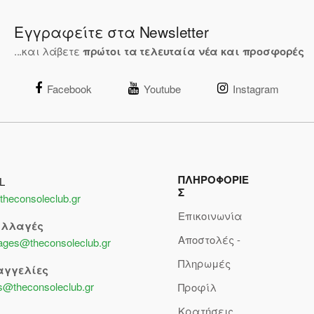
Εγγραφείτε στα Newsletter
...και λάβετε
πρώτοι τα τελευταία νέα και προσφορές
Facebook
Youtube
Instagram
ΠΛΗΡΟΦΟΡΙΕ
L
Σ
theconsoleclub.gr
Επικοινωνία
αλλαγές
Αποστολές -
lages@theconsoleclub.gr
Πληρωμές
αγγελίες
s@theconsoleclub.gr
Προφίλ
Κρατήσεις