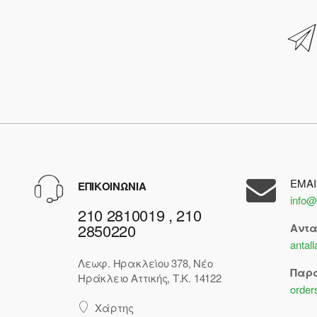
EMAI
ΕΠΙΚΟΙΝΩΝΙΑ
info@
210 2810019 , 210
2850220
Αντ
antal
Λεωφ. Ηρακλείου 378, Νέο
Παρ
Ηράκλειο Αττικής, Τ.Κ. 14122
order
Χάρτης