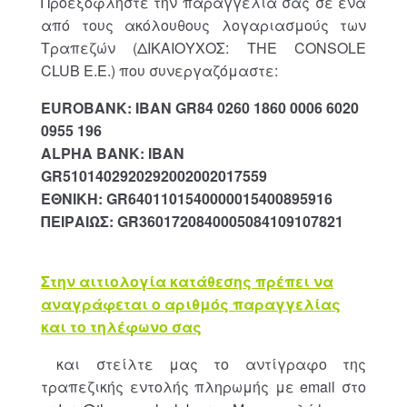
Προεξοφλήστε την παραγγελία σας σε ένα
από τους ακόλουθους λογαριασμούς των
Τραπεζών (ΔΙΚΑΙΟΥΧΟΣ: THE CONSOLE
CLUB Ε.Ε.) που συνεργαζόμαστε:
EUROBANK: IBAN GR84 0260 1860 0006 6020
0955 196
ALPHA BANK: IBAN
GR5101402920292002002017559
ΕΘΝΙΚΗ: GR6401101540000015400895916
ΠΕΙΡΑΙΩΣ: GR3601720840005084109107821
Στην αιτιολογία κατάθεσης πρέπει να
αναγράφεται ο αριθμός παραγγελίας
και το τηλέφωνο σας
και στείλτε μας το αντίγραφο της
τραπεζικής εντολής πληρωμής με email στο