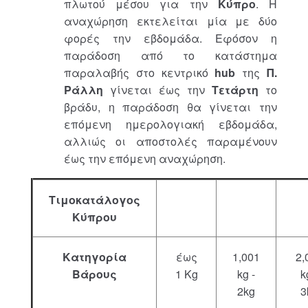
πλωτού μέσου για την
Κύπρο
. Η
αναχώρηση εκτελείται μία με δύο
φορές την εβδομάδα. Εφόσον η
παράδοση από το κατάστημα
παραλαβής στο κεντρικό
hub
της
Π.
Ράλλη
γίνεται έως την
Τετάρτη
το
βράδυ, η παράδοση θα γίνεται την
επόμενη ημερολογιακή εβδομάδα,
αλλιώς οι αποστολές παραμένουν
έως την επόμενη αναχώρηση.
Τιμοκατάλογος
Κύπρου
Κατηγορία
έως
1,001
2,
Βάρους
1 Kg
kg -
k
2kg
3