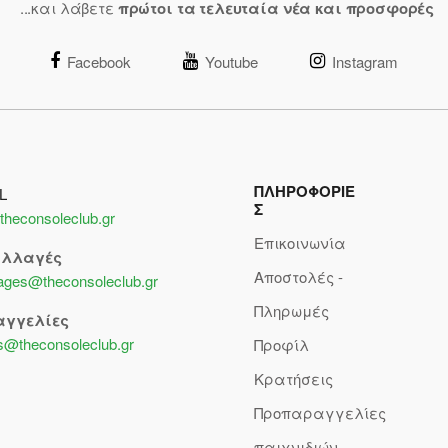
...και λάβετε
πρώτοι τα τελευταία νέα και προσφορές
Facebook
Youtube
Instagram
ΠΛΗΡΟΦΟΡΙΕ
L
Σ
theconsoleclub.gr
Επικοινωνία
αλλαγές
Αποστολές -
lages@theconsoleclub.gr
Πληρωμές
αγγελίες
s@theconsoleclub.gr
Προφίλ
Κρατήσεις
Προπαραγγελίες
παιχνιδιών