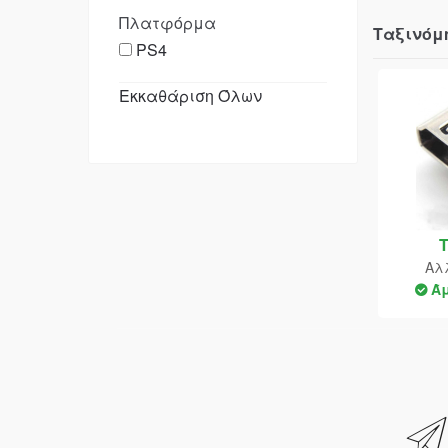
Πλατφόρμα
Ταξινόμ
PS4
Εκκαθάριση Όλων
Αλ
Ά