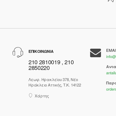
EMAI
ΕΠΙΚΟΙΝΩΝΙΑ
info@
210 2810019 , 210
2850220
Αντ
antal
Λεωφ. Ηρακλείου 378, Νέο
Παρ
Ηράκλειο Αττικής, Τ.Κ. 14122
order
Χάρτης