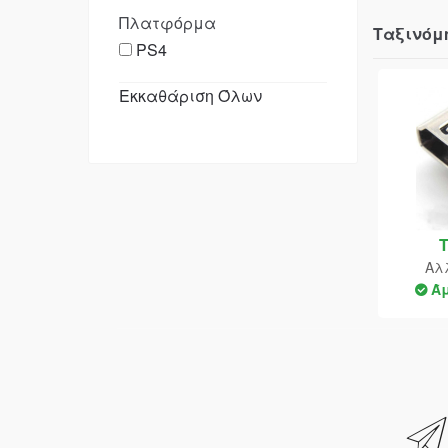
Πλατφόρμα
Ταξινόμ
PS4
Εκκαθάριση Όλων
Αλ
Ά