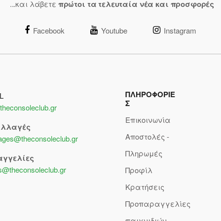
...και λάβετε
πρώτοι τα τελευταία νέα και προσφορές
Facebook
Youtube
Instagram
ΠΛΗΡΟΦΟΡΙΕ
L
Σ
theconsoleclub.gr
Επικοινωνία
αλλαγές
Αποστολές -
lages@theconsoleclub.gr
Πληρωμές
αγγελίες
s@theconsoleclub.gr
Προφίλ
Κρατήσεις
Προπαραγγελίες
παιχνιδιών