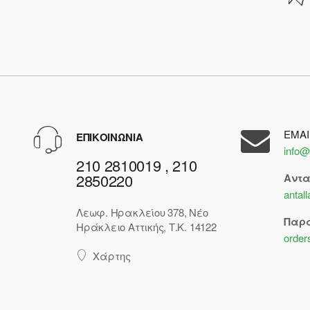
EMAI
ΕΠΙΚΟΙΝΩΝΙΑ
info@
210 2810019 , 210
2850220
Αντ
antal
Λεωφ. Ηρακλείου 378, Νέο
Παρ
Ηράκλειο Αττικής, Τ.Κ. 14122
order
Χάρτης