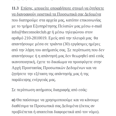
11.3
Επίσης, μπορείτε οποιαδήποτε στιγμή να ζητήσετε
να διαγραφούν οριστικά τα Προσωπικά σας Δεδομένα
που διατηρούμε στα αρχεία μας, κατόπιν επικοινωνίας
με το τμήμα Εξυπηρέτησης Πελατών μας μέσω e-mail
info
@
theconsoleclub
.gr ή μέσω τηλεφώνου στον
αριθμό 210-2810019. Εμείς από την πλευρά μας θα
απαντήσουμε μέσα σε τριάντα (30) εργάσιμες ημέρες
από την λήψη του αιτήματός σας. Σε περίπτωση που δεν
απαντήσουμε ή η απάντησή μας δεν θεωρηθεί από εσάς
ικανοποιητική, έχετε το δικαίωμα να προσφύγετε στην
Αρχή Προστασίας Προσωπικών Δεδομένων και να
ζητήσετε την εξέταση της απάντησής μας ή της
παράλειψης ενέργειάς μας.
Σε περίπτωση αιτήματος διαγραφής από εσάς:
α)
Θα παύσουμε να χρησιμοποιούμε και να κάνουμε
διαθέσιμα τα Προσωπικά σας Δεδομένα (έκτος αν
προβλέπεται ή απαιτείται διαφορετικά από τον νόμο).