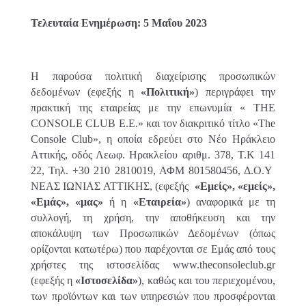
Τελευταία Ενημέρωση: 5 Μαΐου 2023
Η παρούσα πολιτική διαχείρισης προσωπικών
δεδομένων (εφεξής η
«Πολιτική»
) περιγράφει την
πρακτική της εταιρείας με την επωνυμία « THE
CONSOLE CLUB Ε.Ε.» και τον διακριτικό τίτλο «
The
Console
Club
», η οποία εδρεύει στο Νέο Ηράκλειο
Αττικής, οδός Λεωφ. Ηρακλείου αριθμ. 378, Τ.Κ 141
22, Τηλ. +30 210 2810019, ΑΦΜ 801580456, Δ.Ο.Υ
ΝΕΑΣ ΙΩΝΙΑΣ
ΑΤΤΙΚΗΣ, (εφεξής
«Εμείς», «εμείς»,
«Eμάς», «μας»
ή η
«Εταιρεία»
) αναφορικά με τη
συλλογή, τη χρήση, την αποθήκευση και την
αποκάλυψη των Προσωπικών Δεδομένων (όπως
ορίζονται κατωτέρω) που παρέχονται σε Εμάς από τους
χρήστες της ιστοσελίδας www.
theconsoleclub
.gr
(εφεξής η
«Ιστοσελίδα»
), καθώς και του περιεχομένου,
των προϊόντων και των υπηρεσιών που προσφέρονται