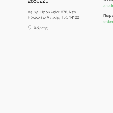
2850220
antal
Λεωφ. Ηρακλείου 378, Νέο
Παρ
Ηράκλειο Αττικής, Τ.Κ. 14122
order
Χάρτης