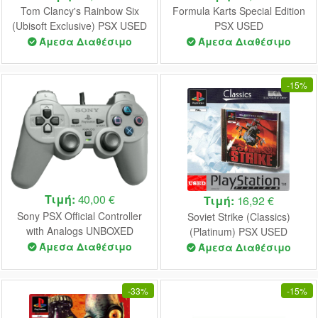
Tom Clancy's Rainbow Six
Formula Karts Special Edition
(Ubisoft Exclusive) PSX USED
PSX USED
(Damaged Case)
Άμεσα Διαθέσιμο
Άμεσα Διαθέσιμο
-
15%
Τιμή:
40,00 €
Τιμή:
16,92 €
Sony PSX Official Controller
Soviet Strike (Classics)
with Analogs UNBOXED
(Platinum) PSX USED
Άμεσα Διαθέσιμο
Άμεσα Διαθέσιμο
-
33%
-
15%