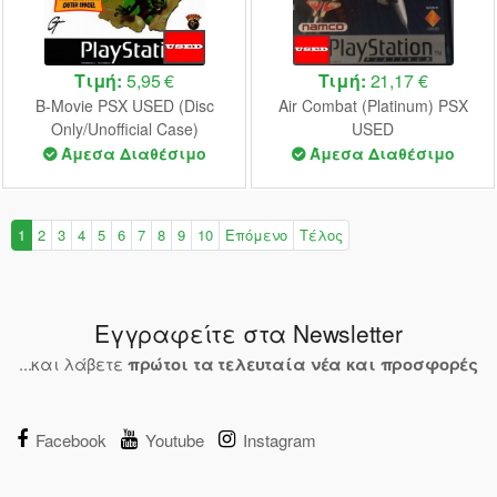
Τιμή:
5,95 €
Τιμή:
21,17 €
B-Movie PSX USED (Disc
Air Combat (Platinum) PSX
Only/Unofficial Case)
USED
Άμεσα Διαθέσιμο
Άμεσα Διαθέσιμο
1
2
3
4
5
6
7
8
9
10
Επόμενο
Τέλος
Εγγραφείτε στα Newsletter
...και λάβετε
πρώτοι τα τελευταία νέα και προσφορές
Facebook
Youtube
Instagram