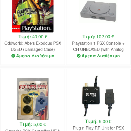
Τιμή:
40,00 €
Τιμή:
102,00 €
Oddworld: Abe's Exoddus PSX
Playstation 1 PSX Console +
USED (Damaged Case)
CH UNBOXED (with Analog
Controller 2 Wired PS2/PSX
Άμεσα Διαθέσιμο
Άμεσα Διαθέσιμο
NEW)
Τιμή:
5,00 €
Τιμή:
5,00 €
Plug n Play RF Unit for PSX
Grips for PSX Controller NEW