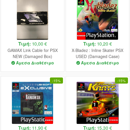
Τιμή:
10,00 €
Τιμή:
10,20 €
GAMAX Link Cable for PSX
X-Bladez : Inline Skater PSX
NEW (Damaged Box)
USED (Damaged Case)
(English Game / Dutch Cover)
Άμεσα Διαθέσιμο
Άμεσα Διαθέσιμο
-
15%
-
15%
Τιμή:
11,90 €
Τιμή:
15,30 €