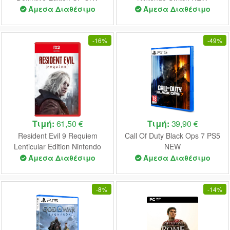
Nintendo Switch 2 NEW
Άμεσα Διαθέσιμο
Άμεσα Διαθέσιμο
-
16%
-
49%
Τιμή:
61,50 €
Τιμή:
39,90 €
Resident Evil 9 Requiem
Call Of Duty Black Ops 7 PS5
Lenticular Edition Nintendo
NEW
Switch 2 NEW
Άμεσα Διαθέσιμο
Άμεσα Διαθέσιμο
-
8%
-
14%