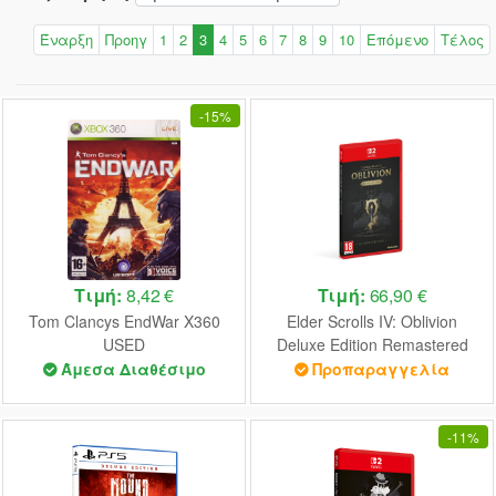
Έναρξη
Προηγ
1
2
3
4
5
6
7
8
9
10
Επόμενο
Τέλος
-
15%
Τιμή:
8,42 €
Τιμή:
66,90 €
Tom Clancys EndWar X360
Elder Scrolls IV: Oblivion
USED
Deluxe Edition Remastered
Nintendo Switch 2 NEW
Άμεσα Διαθέσιμο
Προπαραγγελία
-
11%