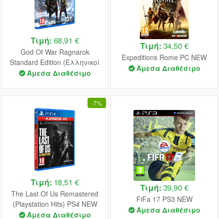
Τιμή:
68,91 €
Τιμή:
34,50 €
God Of War Ragnarok
Expeditions Rome PC NEW
Standard Edition (Ελληνικοί
Άμεσα Διαθέσιμο
υπότιτλοι & μεταγλώττιση)
Άμεσα Διαθέσιμο
PS5 NEW
-
7%
Τιμή:
18,51 €
Τιμή:
39,90 €
The Last Of Us Remastered
FiFa 17 PS3 NEW
(Playstation Hits) PS4 NEW
Άμεσα Διαθέσιμο
Άμεσα Διαθέσιμο