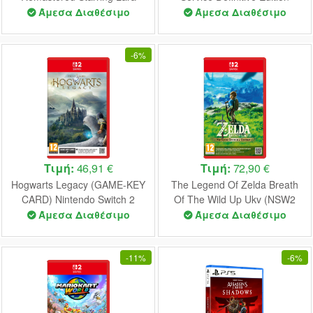
Croft Nintendo Switch NEW
Nintendo Switch NEW
Άμεσα Διαθέσιμο
Άμεσα Διαθέσιμο
-
6%
Τιμή:
46,91 €
Τιμή:
72,90 €
Hogwarts Legacy (GAME-KEY
The Legend Of Zelda Breath
CARD) Nintendo Switch 2
Of The Wild Up Ukv (NSW2
NEW
Ed. ) - Nintendo Switch 2 NEW
Άμεσα Διαθέσιμο
Άμεσα Διαθέσιμο
-
11%
-
6%