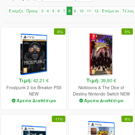
Έναρξη
Προηγ
3
4
5
6
7
8
9
10
11
12
Επόμενο
Τέλος
-
6%
-
5%
Τιμή:
42,21 €
Τιμή:
39,80 €
Frostpunk 2 Ice Breaker PS5
Nicktoons & The Dice of
NEW
Destiny Nintendo Switch NEW
Άμεσα Διαθέσιμο
Άμεσα Διαθέσιμο
-
11%
-
6%