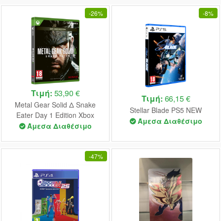
-
26%
-
8%
Τιμή:
53,90 €
Τιμή:
66,15 €
Metal Gear Solid Δ Snake
Stellar Blade PS5 NEW
Eater Day 1 Edition Xbox
Άμεσα Διαθέσιμο
Series X NEW
Άμεσα Διαθέσιμο
-
47%