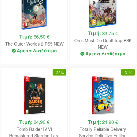
Τιμή:
33,75 €
Τιμή:
66,50 €
Orcs Must Die Deathtrap PS5
The Outer Worlds 2 PS5 NEW
NEW
Άμεσα Διαθέσιμο
Άμεσα Διαθέσιμο
-
22%
-
31%
Τιμή:
24,90 €
Τιμή:
24,90 €
Tomb Raider IV-VI
Totally Reliable Delivery
Remastered Starring Lara
Service Definitive Edition