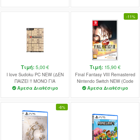
-
11%
Τιμή:
5,00 €
Τιμή:
15,90 €
I love Sudoku PC NEW (ΔΕΝ
Final Fantasy VIII Remastered
ΠΑΙΖΕΙ !! ΜΟΝΟ ΓΙΑ
Nintendo Switch NEW (Code
ΣΥΛΛΟΓΗ)
in the Box)
Άμεσα Διαθέσιμο
Άμεσα Διαθέσιμο
-
6%