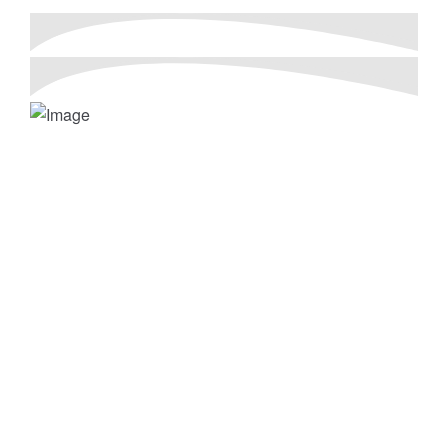
ΤΟ ΣΥΜΠΑΝ ΠΡΕΠΕΙ ΝΑ ΚΑΤΑΣΤΡΑΦΕΙ ΓΙΑ
»
ΝΑ ΖΗΣΩ!!
Έτσι ορκίζεται ο Annihilus, ο ζωντανός
θάνατος που περπατά!
Μετά από μια άνευ προηγουμένου επίθεση
που εξαπολύεται σε ολόκληρο τον
γαλαξία, κάθε μορφή ζωής κρέμεται από
μια κλωστή. Ο Nova, ο Spider-Man, ο
Wolverine, η Phyla-Vell, ο Captain America και
πολλοί ακόμη Υπέρ-Ήρωες, γήινοι και
κοσμικοί, ενώνουν τις δυνάμεις τους σε
μια περιπέτεια μάχης που εκτείνεται σε
άπειρα αστρικά συστήματα, ενάντια
στην θανατηφόρα Annihilation Wave.