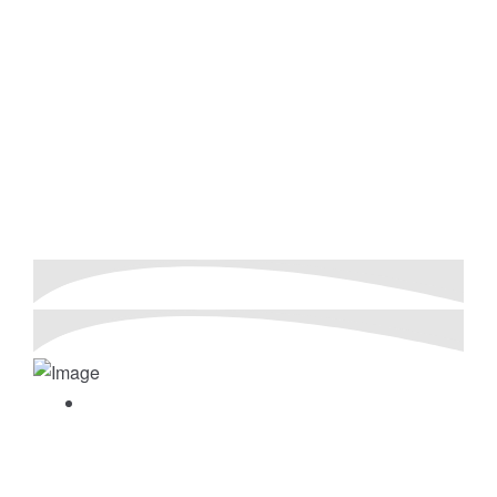
Από τη Νέα Υόρκη μέχρι τα βάθη της
Negative Zone, το μέλλον του Σύμπαντος
θα κριθεί ανάμεσα στα αστέρια στο
MARVEL
Cosmic Invasion!
15 διαθέσιμοι Σούπερ Ήρωες
Γνωρίστε κλασικούς και νέους