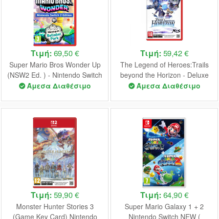
Τιμή:
69,50 €
Τιμή:
59,42 €
Super Mario Bros Wonder Up
The Legend of Heroes:Trails
(NSW2 Ed. ) - Nintendo Switch
beyond the Horizon - Deluxe
2 NEW
Edition (Game Key Card)
Άμεσα Διαθέσιμο
Άμεσα Διαθέσιμο
Nintendo Switch 2 NEW
Τιμή:
59,90 €
Τιμή:
64,90 €
Monster Hunter Stories 3
Super Mario Galaxy 1 + 2
(Game Key Card) Nintendo
Nintendo Switch NEW (