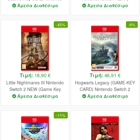
Switch 2 NEW
Nintendo Switch 2 Upgradable
Άμεσα Διαθέσιμο
Άμεσα Διαθέσιμο
)
-
45%
-
6%
Τιμή:
18,90 €
Τιμή:
46,91 €
Little Nightmares III Nintendo
Hogwarts Legacy (GAME-KEY
Switch 2 NEW (Game Key
CARD) Nintendo Switch 2
Card)
NEW
Άμεσα Διαθέσιμο
Άμεσα Διαθέσιμο
-
11%