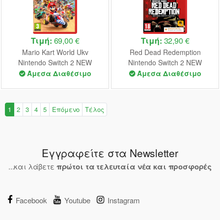
Τιμή:
69,00 €
Τιμή:
32,90 €
Mario Kart World Ukv
Red Dead Redemption
Nintendo Switch 2 NEW
Nintendo Switch 2 NEW
(CODE IN A BOX)
Άμεσα Διαθέσιμο
Άμεσα Διαθέσιμο
1
2
3
4
5
Επόμενο
Τέλος
Εγγραφείτε στα Newsletter
...και λάβετε
πρώτοι τα τελευταία νέα και προσφορές
Facebook
Youtube
Instagram