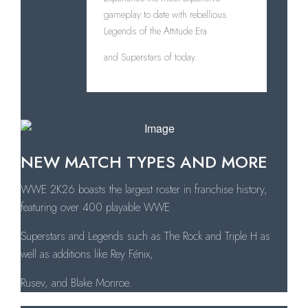
gameplay to date with rebellious
Legends of the Attitude Era
and Superstars of today.
NEW MATCH TYPES AND MORE
WWE 2K26 boasts the largest roster in franchise history,
featuring over 400 playable WWE
Superstars and Legends such as The Rock and Triple H as
well as additions like Rey Fénix,
Rusev, and Blake Monroe.