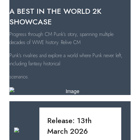
A BEST IN THE WORLD 2K
SHOWCASE
Progress through CM Punk’s story, spanning multiple
decades of WWE history. Relive CM
Punk’s rivalries and explore a world where Punk never left,
including fantasy historical
scenarios.
Release: 13th
March 2026