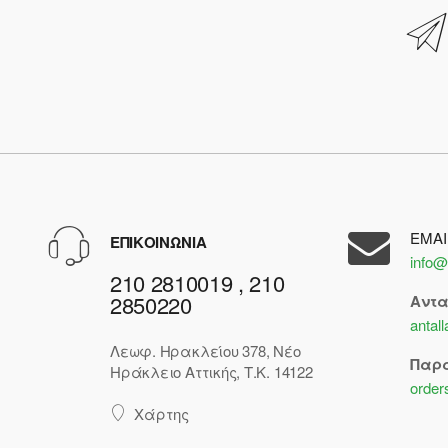
EMAI
ΕΠΙΚΟΙΝΩΝΙΑ
info@
210 2810019 , 210
2850220
Αντ
antal
Λεωφ. Ηρακλείου 378, Νέο
Παρ
Ηράκλειο Αττικής, Τ.Κ. 14122
order
Χάρτης