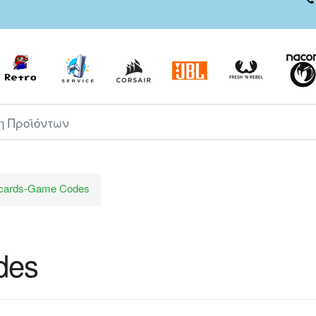
ροϊόντων
tcards-Game Codes
des