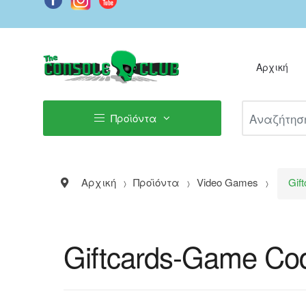
Αρχική
Αναζήτηση Π
Προϊόντα
Αρχική
Προϊόντα
Video Games
Gif
Giftcards-Game Co