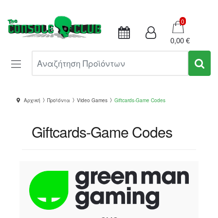
Καλάθι
0
0,00 €
Αναζήτηση Προϊόντων
Αρχική
Προϊόντα
Video Games
Giftcards-Game Codes
Giftcards-Game Codes