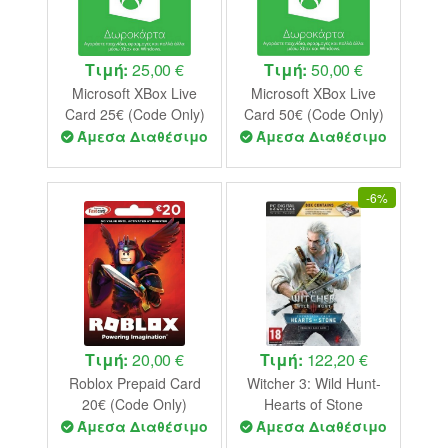
Τιμή:
25,00 €
Τιμή:
50,00 €
Microsoft XBox Live
Microsoft XBox Live
Card 25€ (Code Only)
Card 50€ (Code Only)
Άμεσα Διαθέσιμο
Άμεσα Διαθέσιμο
-
6%
Τιμή:
20,00 €
Τιμή:
122,20 €
Roblox Prepaid Card
Witcher 3: Wild Hunt-
20€ (Code Only)
Hearts of Stone
Expansion Pack (Code
Άμεσα Διαθέσιμο
Άμεσα Διαθέσιμο
in a Box) PC NEW