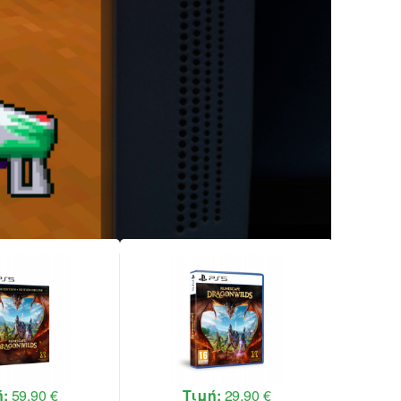
όμα
ελία
 από
ή:
59,90 €
Τιμή:
29,90 €