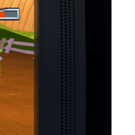
ίας:
2026
ημου
ίς
ποτε