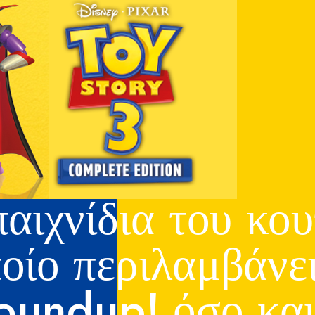
αιχνίδια του κου
ποίο περιλαμβάνε
oundup! όσο και