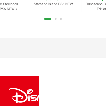
 3 Steelbook
Starsand Island PS5 NEW
Runescape D
n PS5 NEW +
Editi
r B.