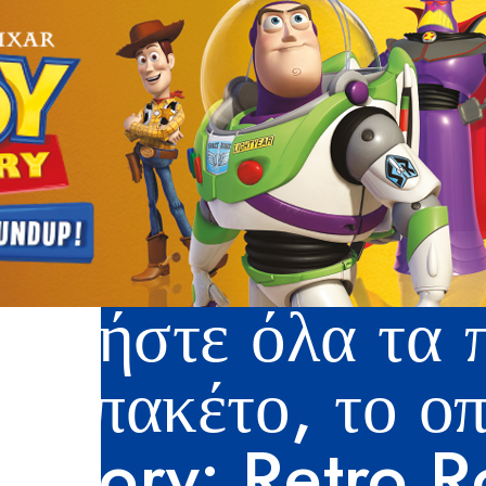
οκτήστε όλα τα π
πλό πακέτο, το ο
y Story: Retro R