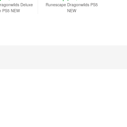
ragonwilds Deluxe
Runescape Dragonwilds PS5
DRAGON 
on PS5 NEW
NEW
Neo