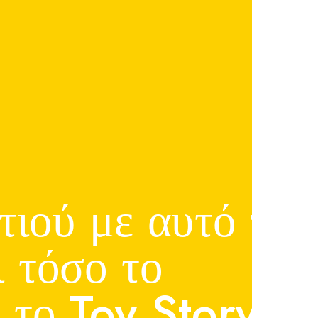
τιού με αυτό το
ι τόσο το
 το Toy Story 3