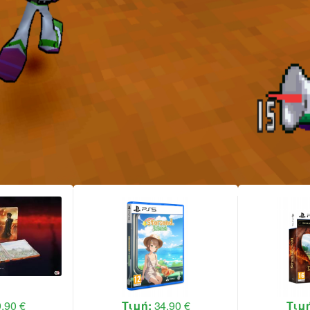
προιόντα από το κατάστημά μας ή και ακ
χρησιμοποιώντας τα για την προπαραγγ
σου , επωφελούμενος μεγάλης έκπτωσης
την υπηρεσία μας "Ανταλλαγές".
,90 €
Τιμή:
34,90 €
Τιμ