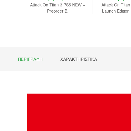
Deluxe
Attack On Titan 3 PS5 NEW +
Attack On Titan
 NEW
Preorder B.
Launch Editio
Preorde
ΠΕΡΙΓΡΑΦΉ
ΧΑΡΑΚΤΗΡΙΣΤΙΚΆ