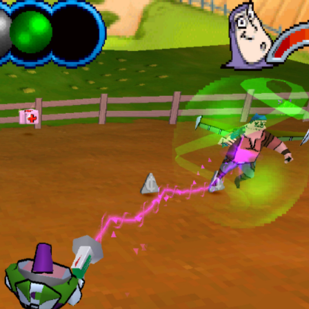
Video Games
Ημερομηνία Κυκλοφορ
Κωδικός:
15/10/
9789606240219
Οι αποστολές προπαραγγελιών
εκτελούνται τουλάχιστον μια ημέρα
νωρίτερα ώστε ο πελάτης να έχει ήδη
παραλάβει το προϊόν την ημέρα του επίσ
release. Το κατάστημά μας δεν φέρνει
ουδεμία ευθύνη για καθυστερήσεις που
προκύπτουν από τις μεταφορικές.
Φέρε τα games σου που δεν χρησιμοποιε
και αντάλλαξέ τα επιλέγοντας οποιαδή