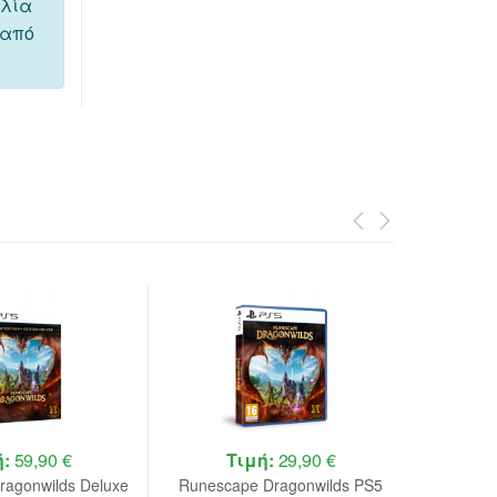
ελία
 από
ή:
59,90 €
Τιμή:
29,90 €
ragonwilds Deluxe
Runescape Dragonwilds PS5
DRAGON 