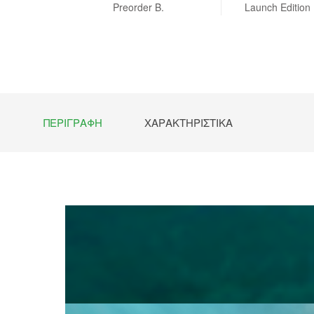
 NEW
Preorder B.
Launch Editio
Preorde
ΠΕΡΙΓΡΑΦΉ
ΧΑΡΑΚΤΗΡΙΣΤΙΚΆ