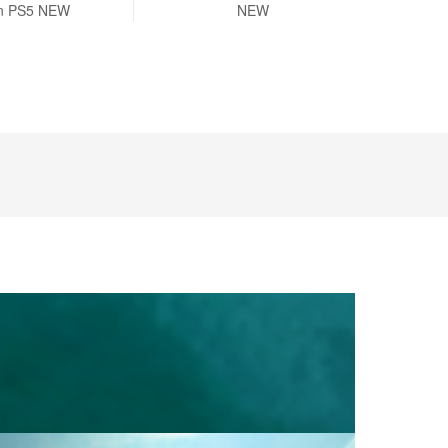
on PS5 NEW
NEW
Neo