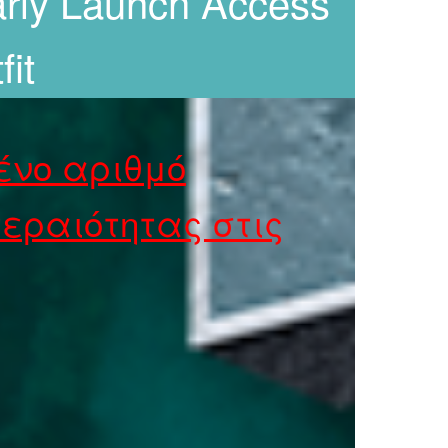
arly Launch Access
fit
ένο αριθμό
εραιότητας στις