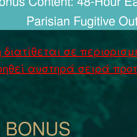
onus Content: 48-Hour E
Parisian Fugitive Out
 διατίθεται σε περιορισμ
ρηθεί αυστηρά σειρά προτ
 BONUS