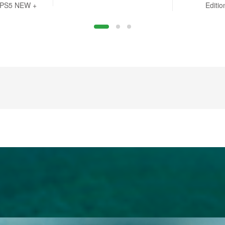
n PS5 NEW +
Editi
r B.