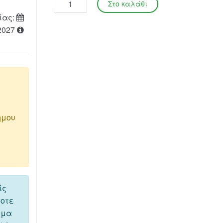
ίας:
2027
ημου
ίς
ποτε
όμα