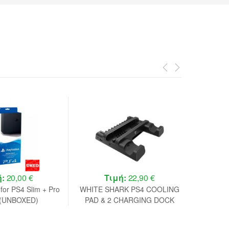
ή:
20,00 €
Τιμή:
22,90 €
 for PS4 Slim + Pro
WHITE SHARK PS4 COOLING
Gemb
(UNBOXED)
PAD & 2 CHARGING DOCK
Contro
PS4-19076 BLACK