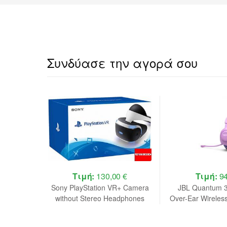
Συνδύασε την αγορά σου
 €
Τιμή:
130,00 €
Τιμή:
94
midon 3
Sony PlayStation VR+ Camera
JBL Quantum 
ible with
without Stereo Headphones
Over-Ear Wireles
station 5)
USED (BOXED)
Gaming Headse