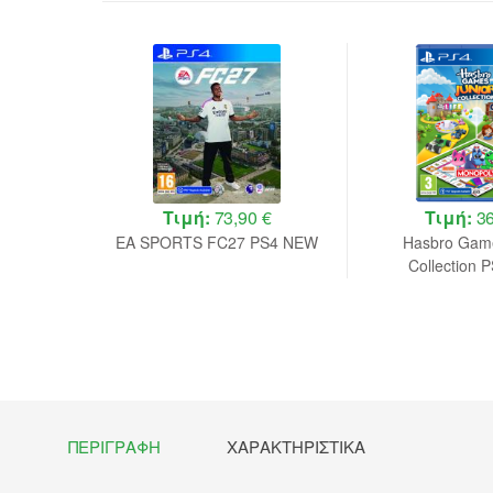
 €
Τιμή:
73,90 €
Τιμή:
36
 Ultimate
EA SPORTS FC27 PS4 NEW
Hasbro Game
EW
Collection
ΠΕΡΙΓΡΑΦΉ
ΧΑΡΑΚΤΗΡΙΣΤΙΚΆ