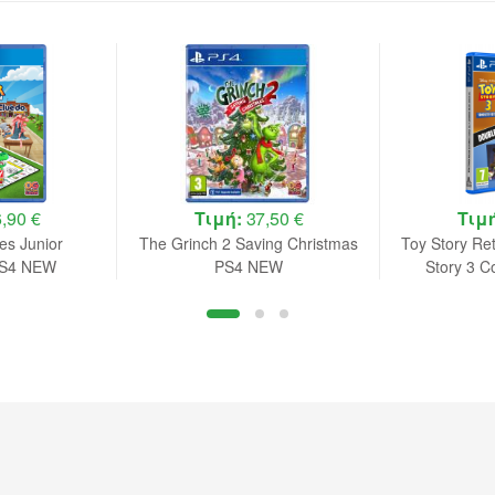
,90 €
Τιμή:
37,50 €
Τιμ
s Junior
The Grinch 2 Saving Christmas
Toy Story Re
 PS4 NEW
PS4 NEW
Story 3 C
Double 