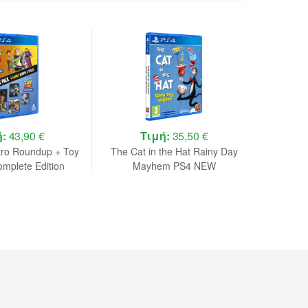
ή:
43,90 €
Τιμή:
35,50 €
tro Roundup + Toy
The Cat in the Hat Rainy Day
I
omplete Edition
Mayhem PS4 NEW
Pack PS4 NEW