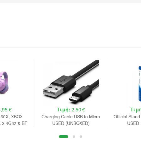
,95 €
Τιμή:
2,50 €
Τιμ
360X, XBOX
Charging Cable USB to Micro
Official Stand
s 2.4Ghz & BT
USED (UNBOXED)
USED 
t, (Purple)