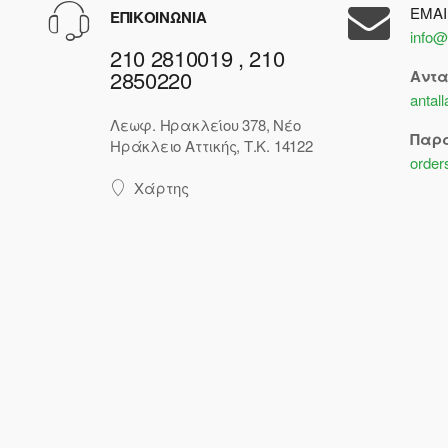
EMAI
ΕΠΙΚΟΙΝΩΝΙΑ
info@
210 2810019 , 210
2850220
Αντ
antal
Λεωφ. Ηρακλείου 378, Νέο
Παρ
Ηράκλειο Αττικής, Τ.Κ. 14122
order
Χάρτης