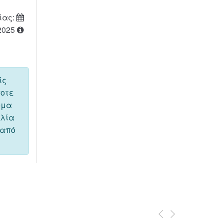
ίας:
2025
ίς
ποτε
όμα
ελία
 από