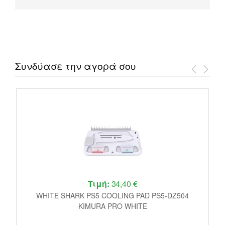
Συνδύασε την αγορά σου
Τιμή:
34,40 €
r
WHITE SHARK PS5 COOLING PAD PS5-DZ504
P
KIMURA PRO WHITE