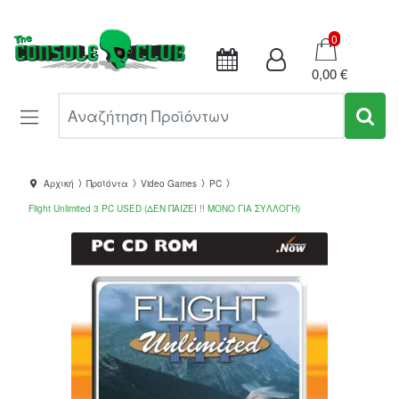
Καλάθι
0
0,00 €
Αναζήτηση Προϊόντων
Αρχική
Προϊόντα
Video Games
PC
Flight Unlimited 3 PC USED (ΔΕΝ ΠΑΙΖΕΙ !! ΜΟΝΟ ΓΙΑ ΣΥΛΛΟΓΗ)