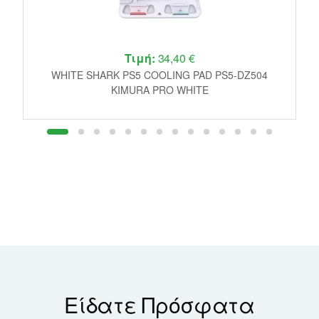
Τιμή:
34,40 €
r
WHITE SHARK PS5 COOLING PAD PS5-DZ504
P
KIMURA PRO WHITE
Είδατε Πρόσφατα