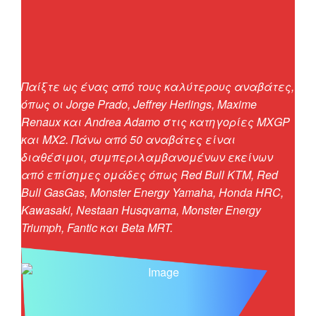
Παίξτε ως ένας από τους καλύτερους αναβάτες,
όπως οι
Jorge
Prado
,
Jeffrey
Herlings
, Maxime
Renaux
και
Andrea
Adamo
στις κατηγορίες MXGP
και MX2. Πάνω από 50 αναβάτες είναι
διαθέσιμοι, συμπεριλαμβανομένων εκείνων
από επίσημες ομάδες όπως Red
Bull
KTM, Red
Bull
GasGas
,
Monster
Energy
Yamaha
, Honda HRC,
Kawasaki
,
Nestaan
Husqvarna
,
Monster
Energy
Triumph,
Fantic
και
Beta
MRT.