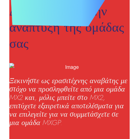
Διαχειριστείτε την
ανάπτυξη της ομάδας
σας
Ξεκινήστε ως ερασιτέχνης αναβάτης με
στόχο να προσληφθείτε από μια ομάδα
MX2 και, μόλις μπείτε στο MX2,
επιτύχετε εξαιρετικά αποτελέσματα για
να επιλεγείτε για να συμμετάσχετε σε
μια ομάδα MXGP.