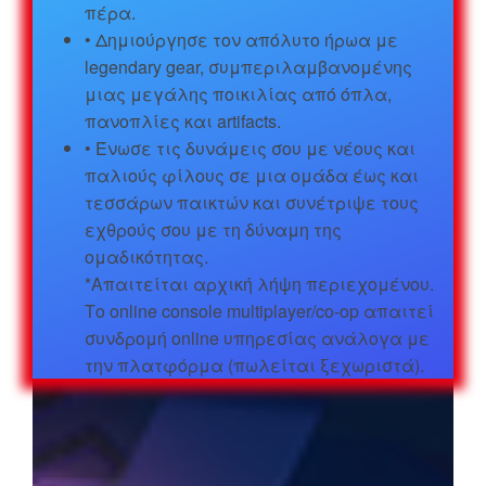
πέρα.
• Δημιούργησε τον απόλυτο ήρωα με
legendary gear, συμπεριλαμβανομένης
μιας μεγάλης ποικιλίας από όπλα,
πανοπλίες και artifacts.
• Ένωσε τις δυνάμεις σου με νέους και
παλιούς φίλους σε μια ομάδα έως και
τεσσάρων παικτών και συνέτριψε τους
εχθρούς σου με τη δύναμη της
ομαδικότητας.
*Απαιτείται αρχική λήψη περιεχομένου.
Το online console multiplayer/co-op απαιτεί
συνδρομή online υπηρεσίας ανάλογα με
την πλατφόρμα (πωλείται ξεχωριστά).