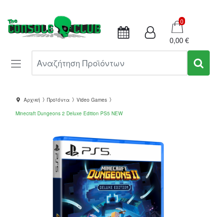
Καλάθι
0
0,00 €
Αναζήτηση Προϊόντων
Αρχική
Προϊόντα
Video Games
Minecraft Dungeons 2 Deluxe Edition PS5 NEW