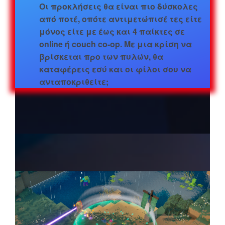
Οι προκλήσεις θα είναι πιο δύσκολες
από ποτέ, οπότε αντιμετώπισέ τες είτε
μόνος είτε με έως και 4 παίκτες σε
online ή couch co-op. Με μια κρίση να
βρίσκεται προ των πυλών, θα
καταφέρεις εσύ και οι φίλοι σου να
ανταποκριθείτε;