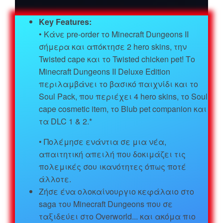
Key Features:
• Κάνε pre-order το Minecraft Dungeons II
σήμερα και απόκτησε 2 hero skins, την
Twisted cape και το Twisted chicken pet! Το
Minecraft Dungeons II Deluxe Edition
περιλαμβάνει το βασικό παιχνίδι και το
Soul Pack, που περιέχει 4 hero skins, το Soul
cape cosmetic item, το Blub pet companion και
τα DLC 1 & 2.*
• Πολέμησε ενάντια σε μια νέα,
απαιτητική απειλή που δοκιμάζει τις
πολεμικές σου ικανότητες όπως ποτέ
άλλοτε.
Ζήσε ένα ολοκαίνουργιο κεφάλαιο στο
saga του Minecraft Dungeons που σε
ταξιδεύει στο Overworld... και ακόμα πιο