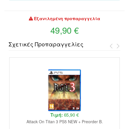
Εξαντλημένη προπαραγγελία
49,90 €
Σχετικές Προπαραγγελίες
Τιμή:
65,90 €
A
Attack On Titan 3 PS5 NEW + Preorder B.