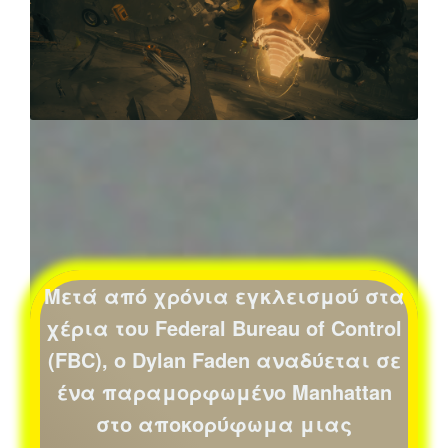
Μετά από χρόνια εγκλεισμού στα
χέρια του Federal Bureau of Control
(FBC), ο Dylan Faden αναδύεται σε
ένα παραμορφωμένο Manhattan
στο αποκορύφωμα μιας