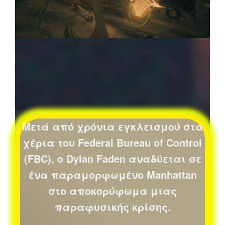
Μετά από χρόνια εγκλεισμού στα
χέρια του Federal Bureau of Control
(FBC), ο Dylan Faden αναδύεται σε
ένα παραμορφωμένο Manhattan
στο αποκορύφωμα μιας
παραφυσικής κρίσης.