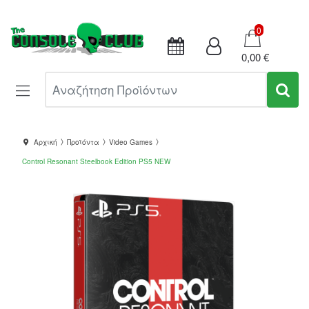
Καλάθι
0
0,00 €
Αναζήτηση Προϊόντων
Αρχική
Προϊόντα
Video Games
Control Resonant Steelbook Edition PS5 NEW