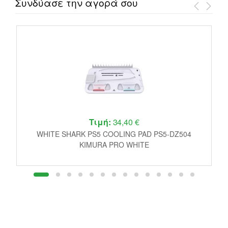
Συνδύασε την αγορά σου
Τιμή:
34,40 €
r
WHITE SHARK PS5 COOLING PAD PS5-DZ504
P
KIMURA PRO WHITE