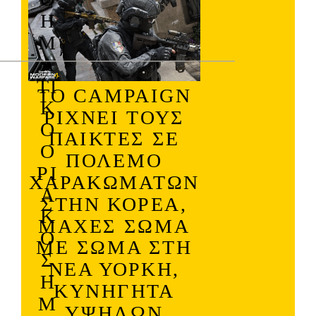
Η
Μ
Α
ΤΙ
ΤΟ
CAMPAIGN
Κ
ΡΊΧΝΕΙ ΤΟΥΣ
Ό
ΠΑΊΚΤΕΣ ΣΕ
Ο
ΠΌΛΕΜΟ
ΡΙ
ΧΑΡΑΚΩΜΆΤΩΝ
Α
ΣΤΗΝ ΚΟΡΈΑ,
Κ
ΜΆΧΕΣ ΣΏΜΑ
Ό
ΜΕ ΣΏΜΑ ΣΤΗ
Σ
ΝΈΑ ΥΌΡΚΗ,
Η
ΚΥΝΗΓΗΤΆ
Μ
ΥΨΗΛΏΝ