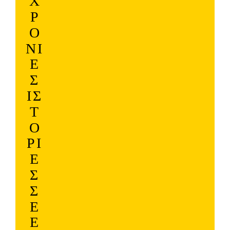
Χ
Ρ
Ό
ΝΙ
Ε
Σ
ΙΣ
Τ
Ο
ΡΊ
Ε
Σ
Σ
Ε
Έ