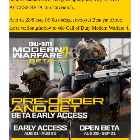
ACCESS BETA
του παιχνιδιού.
Από τις 28/8 έως 1/9 θα υπάρχει ανοιχτεί
Beta
για όλους
ώστε να δοκιμάσουν το νέο
Call of Duty Modern Warfare 4.