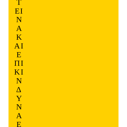
Τ
ΕΙ
Ν
Ά
Κ
ΑΙ
Ε
ΠΙ
ΚΊ
Ν
Δ
Υ
Ν
Α
Ε