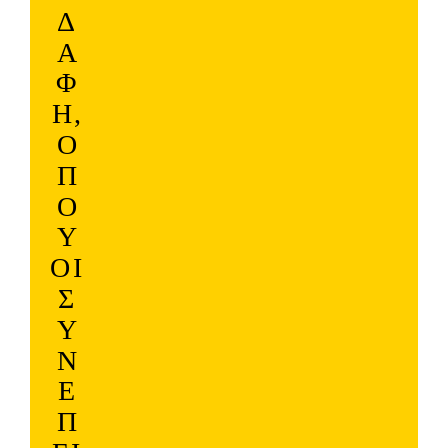
Δ
Ά
Φ
Η,
Ό
Π
Ο
Υ
ΟΙ
Σ
Υ
Ν
Έ
Π