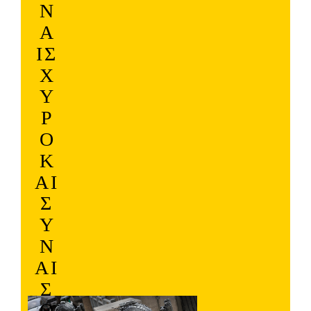
Ν
Α
ΙΣ
Χ
Υ
Ρ
Ό
Κ
ΑΙ
Σ
Υ
Ν
ΑΙ
Σ
Θ