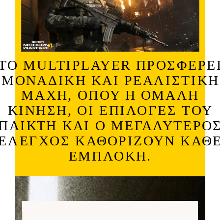
ΤΟ MULTIPLAYER
ΠΡΟΣΦΈΡΕ
ΜΟΝΑΔΙΚΉ ΚΑΙ ΡΕΑΛΙΣΤΙΚΉ
ΜΆΧΗ, ΌΠΟΥ Η ΟΜΑΛΉ
ΚΊΝΗΣΗ, ΟΙ ΕΠΙΛΟΓΈΣ ΤΟΥ
ΠΑΊΚΤΗ ΚΑΙ Ο ΜΕΓΑΛΎΤΕΡΟ
ΈΛΕΓΧΟΣ ΚΑΘΟΡΊΖΟΥΝ ΚΆΘ
ΕΜΠΛΟΚΉ.