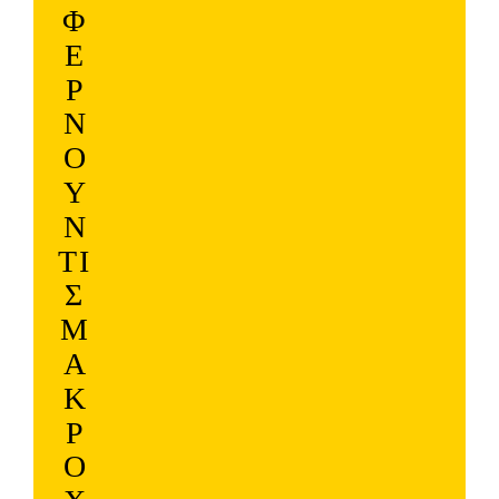
Φ
Έ
Ρ
Ν
Ο
Υ
Ν
ΤΙ
Σ
Μ
Α
Κ
Ρ
Ο