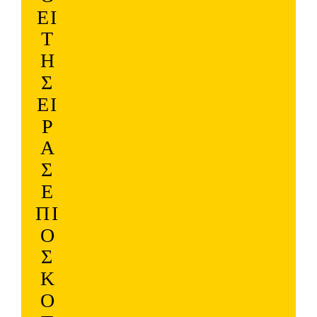
ΕΊ
Τ
Η
Σ
ΕΙ
Ρ
Ά
Σ
Ε
ΠΙ
Ο
Σ
Κ
Ο