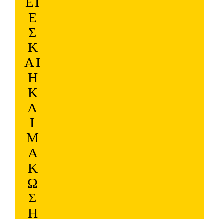
ΕΙ
Ε
Σ
Κ
ΑΙ
Η
Κ
Λ
Ι
Μ
Ά
Κ
Ω
Σ
Η