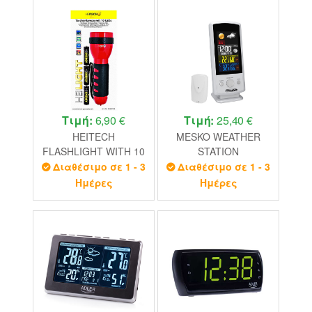
Τιμή:
6,90 €
Τιμή:
25,40 €
HEITECH
MESKO WEATHER
FLASHLIGHT WITH 10
STATION
LED LARGE 19 cm
Διαθέσιμο σε 1 - 3
Διαθέσιμο σε 1 - 3
INCL. BATTERY
Ημέρες
Ημέρες