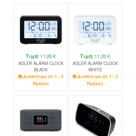
Τιμή:
11,20 €
Τιμή:
11,20 €
ADLER ALARM CLOCK
ADLER ALARM CLOCK
BLACK
WHITE
Διαθέσιμο σε 1 - 3
Διαθέσιμο σε 1 - 3
Ημέρες
Ημέρες