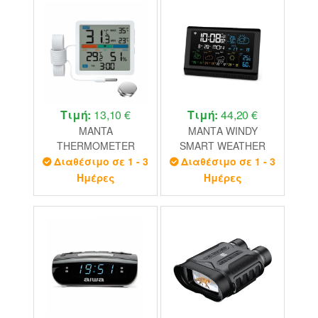
Τιμή:
13,10 €
Τιμή:
44,20 €
MANTA
ΜΑΝΤΑ WINDY
THERMOMETER
SMART WEATHER
WITH HYGROMETER
STATION WITH TUYA
Διαθέσιμο σε 1 - 3
Διαθέσιμο σε 1 - 3
AND EXTERNAL
BLACK
Ημέρες
Ημέρες
SENSOR WHITE