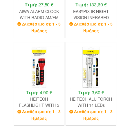
Τιμή:
27,50 €
Τιμή:
133,60 €
AIWA ALARM CLOCK
EASYPIX IR NIGHT
WITH RADIO AM/FM
VISION INFRARED
BLACK
BINOCULAR CAMERA
Διαθέσιμο σε 1 - 3
Διαθέσιμο σε 1 - 3
1080P/20MP
Ημέρες
Ημέρες
Τιμή:
4,90 €
Τιμή:
3,60 €
HEITECH
HEITECH ALU TORCH
FLASHLIGHT WITH 5
WITH 14 LEDs
LED LARGE 15 cm
Διαθέσιμο σε 1 - 3
Διαθέσιμο σε 1 - 3
INCL. BATTERY
Ημέρες
Ημέρες