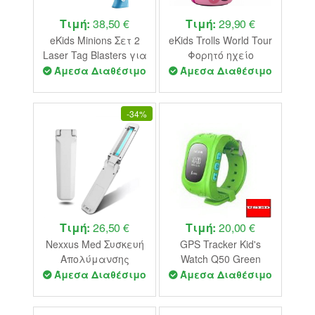
Τιμή:
38,50 €
Τιμή:
29,90 €
eKids Minions Σετ 2
eKids Trolls World Tour
Laser Tag Blasters για
Φορητό ηχείο
παιδιά & ενήλικες
Bluetooth για παιδιά
Άμεσα Διαθέσιμο
Άμεσα Διαθέσιμο
με φωτισμό και
με λουράκι καρπού
δόνηση με εμβέλεια
(Ροζ/Μωβ)
30 μέτρων (MS-174)
-
34%
(Κίτρινο/Μαύρο/
Μπλε) (Bleached
Damaged Box)
Τιμή:
26,50 €
Τιμή:
20,00 €
Nexxus Med Συσκευή
GPS Tracker Kid's
Απολύμανσης
Watch Q50 Green
Προϊόντων UV
USED
Άμεσα Διαθέσιμο
Άμεσα Διαθέσιμο