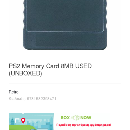
PS2 Memory Card 8MB USED
(UNBOXED)
Retro
Κωδικός:
9781582393471