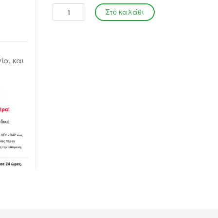
ία, και