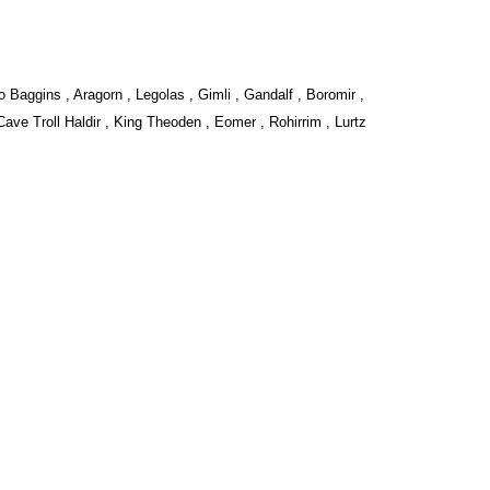
Baggins , Aragorn , Legolas , Gimli , Gandalf , Boromir ,
ve Troll Haldir , King Theoden , Eomer , Rohirrim , Lurtz