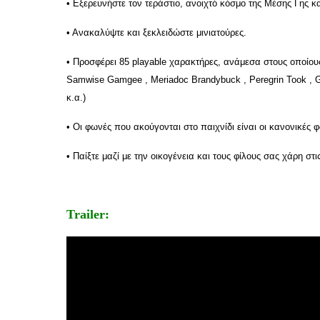
• Εξερευνήστε τον τεράστιο, ανοιχτό κόσμο της Μέσης Γης κ
• Ανακαλύψτε και ξεκλειδώστε μινιατούρες.
• Προσφέρει 85 playable χαρακτήρες, ανάμεσα στους οποίους θα
Samwise Gamgee , Meriadoc Brandybuck , Peregrin Took , Gollu
κ.α.)
• Oι φωνές που ακούγονται στο παιχνίδι είναι οι κανονικές 
• Παίξτε μαζί με την οικογένεια και τους φίλους σας χάρη σ
Trailer: