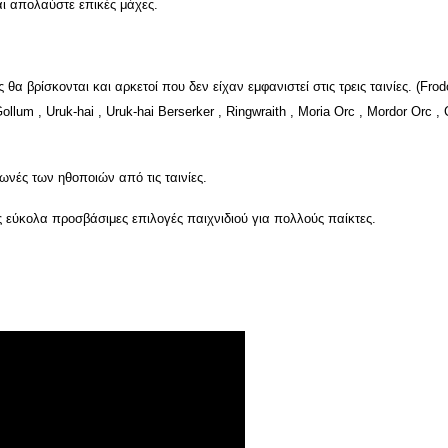
αι απολαύστε επικές μάχες.
 βρίσκονται και αρκετοί που δεν είχαν εμφανιστεί στις τρεις ταινίες. (Frodo 
m , Uruk-hai , Uruk-hai Berserker , Ringwraith , Moria Orc , Mordor Orc , Ca
φωνές των ηθοποιών από τις ταινίες.
τις εύκολα προσβάσιμες επιλογές παιχνιδιού για πολλούς παίκτες.