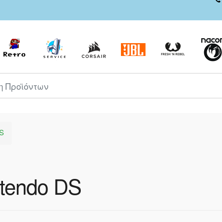
ροϊόντων
DS
ntendo DS