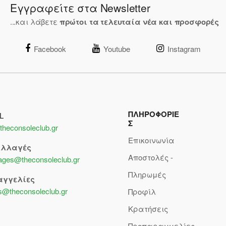
Εγγραφείτε στα Newsletter
...και λάβετε
πρώτοι τα τελευταία νέα και προσφορές
Facebook
Youtube
Instagram
ΠΛΗΡΟΦΟΡΙΕ
L
Σ
theconsoleclub.gr
Επικοινωνία
αλλαγές
Αποστολές -
lages@theconsoleclub.gr
Πληρωμές
αγγελίες
s@theconsoleclub.gr
Προφίλ
Κρατήσεις
Προπαραγγελίες