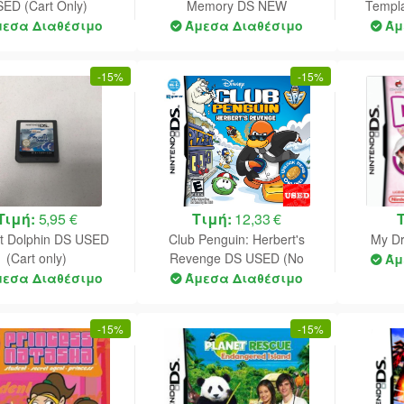
ED (Cart Only)
Memory DS NEW
Templ
μεσα Διαθέσιμο
Άμεσα Διαθέσιμο
Άμ
-
15%
-
15%
Τιμή:
5,95 €
Τιμή:
12,33 €
t Dolphin DS USED
Club Penguin: Herbert's
My D
(Cart only)
Revenge DS USED (No
Άμ
Manual)
μεσα Διαθέσιμο
Άμεσα Διαθέσιμο
-
15%
-
15%