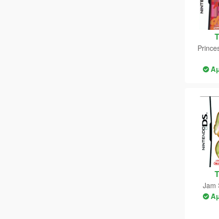
Prince
Ά
Jam 
Ά