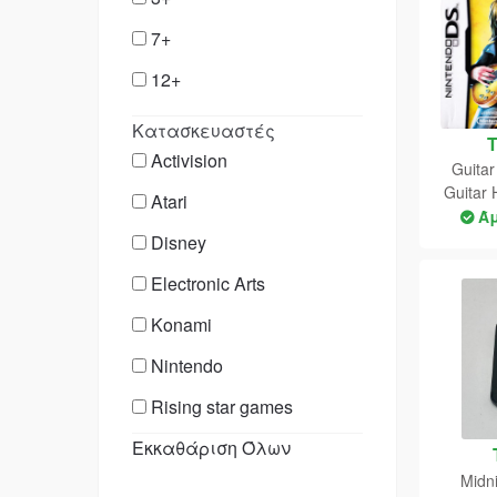
7+
12+
Κατασκευαστές
Activision
Guitar
Guitar 
Atari
DS 
Ά
Disney
At
Electronic Arts
Konami
Nintendo
Rising star games
Εκκαθάριση Όλων
Sega
Midn
Square Enix