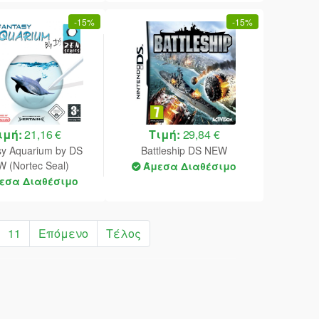
-
15%
-
15%
ιμή:
21,16 €
Τιμή:
29,84 €
sy Aquarium by DS
Battleship DS NEW
 (Nortec Seal)
Άμεσα Διαθέσιμο
εσα Διαθέσιμο
11
Επόμενο
Τέλος