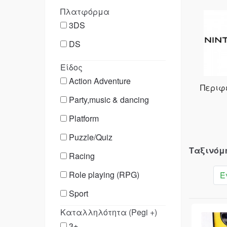
Πλατφόρμα
3DS
DS
Είδος
Action Adventure
Περιφ
Party,music & dancing
Platform
Puzzle/Quiz
Ταξινόμ
Racing
Role playing (RPG)
Έ
Sport
Kαταλληλότητα (Pegi +)
3+