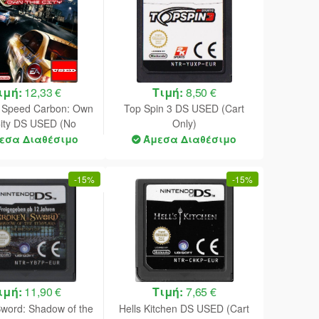
ιμή:
12,33 €
Τιμή:
8,50 €
r Speed Carbon: Own
Top Spin 3 DS USED (Cart
City DS USED (No
Only)
Manual)
εσα Διαθέσιμο
Άμεσα Διαθέσιμο
-
15%
-
15%
ιμή:
11,90 €
Τιμή:
7,65 €
word: Shadow of the
Hells Kitchen DS USED (Cart