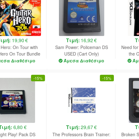
Τιμή:
19,90 €
Τιμή:
16,92 €
Τ
 Hero: On Tour with
Sam Power: Policeman DS
Need fo
Hero On Tour Bundle
USED (Cart Only)
the 
USED (UNBOXED)
μεσα Διαθέσιμο
Άμεσα Διαθέσιμο
Άμ
(Controller
tachment+Game)
-
15%
-
15%
Τιμή:
6,80 €
Τιμή:
29,67 €
Τ
ight Play! Pack DS
The Professors Brain Trainer:
Broken S