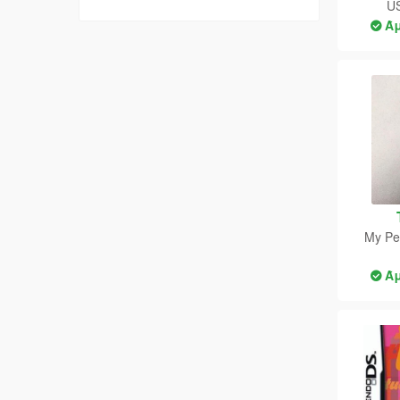
US
THQ
Ά
Ubisoft
My Pe
Ά