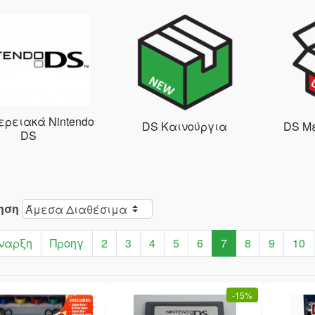
ερειακά Nintendo
DS Καινούργια
DS Μ
DS
ηση
ναρξη
Προηγ
2
3
4
5
6
7
8
9
10
-
15%