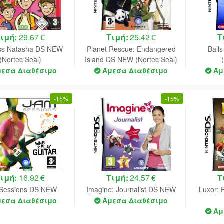
Τιμή:
29,67 €
Τιμή:
25,42 €
Τ
ss Natasha DS NEW
Planet Rescue: Endangered
Ball
(Nortec Seal)
Island DS NEW (Nortec Seal)
μεσα Διαθέσιμο
Άμεσα Διαθέσιμο
Άμ
-
15%
-
15%
Τιμή:
16,92 €
Τιμή:
24,57 €
Τ
Sessions DS NEW
Imagine: Journalist DS NEW
Luxor: 
μεσα Διαθέσιμο
Άμεσα Διαθέσιμο
Άμ