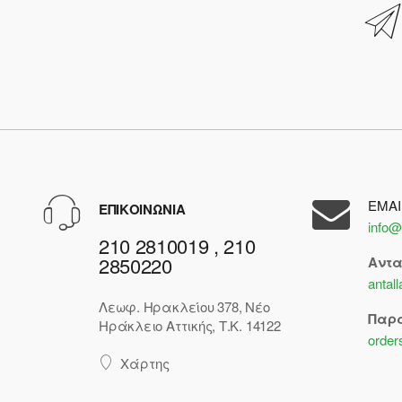
EMAI
ΕΠΙΚΟΙΝΩΝΙΑ
info@
210 2810019 , 210
2850220
Αντ
antal
Λεωφ. Ηρακλείου 378, Νέο
Παρ
Ηράκλειο Αττικής, Τ.Κ. 14122
order
Χάρτης