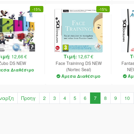
-
15%
-
15%
Τιμή:
12,66 €
Τιμή:
12,67 €
Τ
Zubo DS NEW
Face Traininng DS NEW
Fanta
(Nortec Seal)
NEW
μεσα Διαθέσιμο
Άμεσα Διαθέσιμο
Άμ
ναρξη
Προηγ
2
3
4
5
6
7
8
9
10