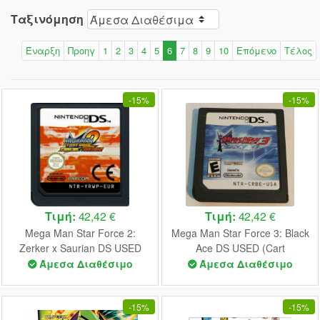
Ταξινόμηση
Έναρξη
Προηγ
1
2
3
4
5
6
7
8
9
10
Επόμενο
Τέλος
-
15%
-
15%
Τιμή:
42,42 €
Τιμή:
42,42 €
Mega Man Star Force 2:
Mega Man Star Force 3: Black
Zerker x Saurian DS USED
Ace DS USED (Cart
(Cart Only)
Only/NTSC)
Άμεσα Διαθέσιμο
Άμεσα Διαθέσιμο
-
15%
-
15%