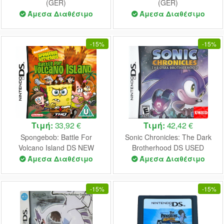
(GER)
(GER)
Άμεσα Διαθέσιμο
Άμεσα Διαθέσιμο
-
15%
-
15%
Τιμή:
33,92 €
Τιμή:
42,42 €
Spongebob: Battle For
Sonic Chronicles: The Dark
Volcano Island DS NEW
Brotherhood DS USED
(Nortec Seal)
(NTSC)
Άμεσα Διαθέσιμο
Άμεσα Διαθέσιμο
-
15%
-
15%