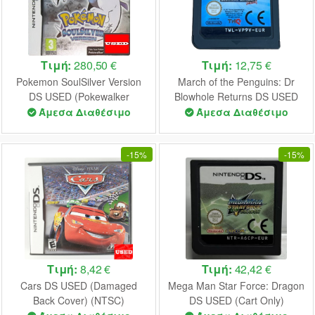
Τιμή:
280,50 €
Τιμή:
12,75 €
Pokemon SoulSilver Version
March of the Penguins: Dr
DS USED (Pokewalker
Blowhole Returns DS USED
Included) (Damaged Box)
(Cart Only)
Άμεσα Διαθέσιμο
Άμεσα Διαθέσιμο
-
15%
-
15%
Τιμή:
8,42 €
Τιμή:
42,42 €
Cars DS USED (Damaged
Mega Man Star Force: Dragon
Back Cover) (NTSC)
DS USED (Cart Only)