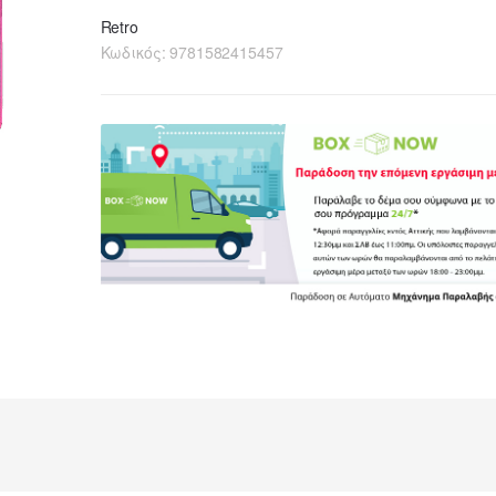
Retro
Κωδικός:
9781582415457