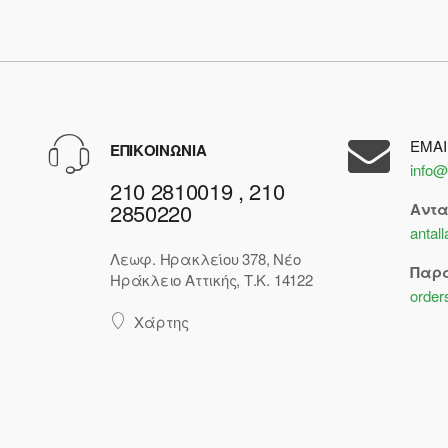
EMAI
ΕΠΙΚΟΙΝΩΝΙΑ
info@
210 2810019 , 210
2850220
Αντ
antal
Λεωφ. Ηρακλείου 378, Νέο
Παρ
Ηράκλειο Αττικής, Τ.Κ. 14122
order
Χάρτης