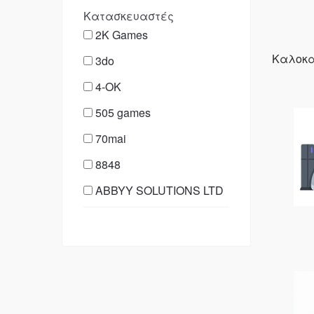
Κατασκευαστές
2K Games
Καλοκα
3do
4-OK
505 games
70mai
8848
ABBYY SOLUTIONS LTD
Acclaim Entertainment
ACEMAGIC
Activision
Adidas