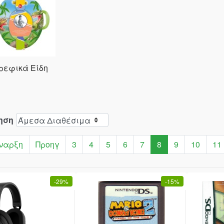
ρεφικά Είδη
ηση
ναρξη
Προηγ
3
4
5
6
7
8
9
10
11
-
29%
-
15%