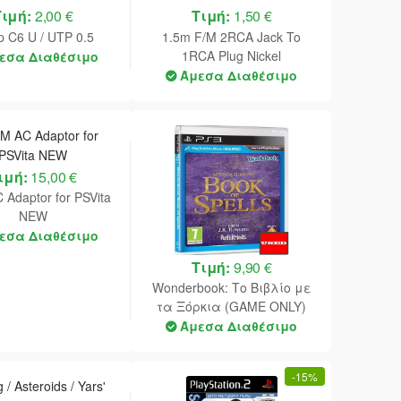
Τιμή:
2,00 €
Τιμή:
1,50 €
p C6 U / UTP 0.5
1.5m F/M 2RCA Jack To
1RCA Plug Nickel
εσα Διαθέσιμο
Άμεσα Διαθέσιμο
ιμή:
15,00 €
Adaptor for PSVita
NEW
εσα Διαθέσιμο
Τιμή:
9,90 €
Wonderbook: Το Βιβλίο με
τα Ξόρκια (GAME ONLY)
PS3 USED
Άμεσα Διαθέσιμο
-
15%