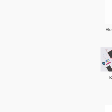
APPLE
AQUAPIX
Arc System Works
Arctic
Ele
ARMAGGEDDON
Arrowhead Game Studios
Aspyr
ASUS
Atari
T
AUKEY
AUXSOL
AXAGON