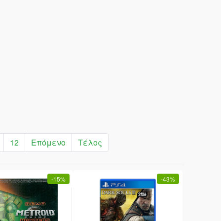
12
Επόμενο
Τέλος
-
15%
-
43%