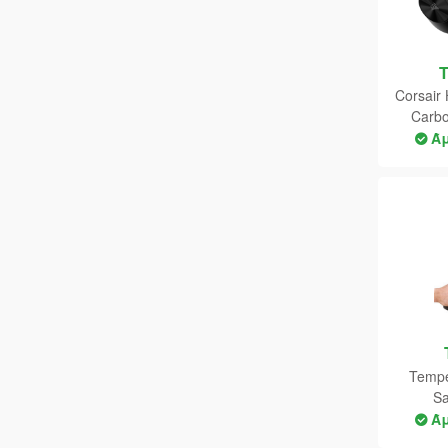
BOYA
Buddy Productions
Corsair
CABLEXPERT
Carb
Ά
CAMRY
CANON
Capcom
CD Project
Chromatic Games
Cigames
CITIZEN EUROPE LTD
Tempe
Sa
City Interactive
Ά
Clear River