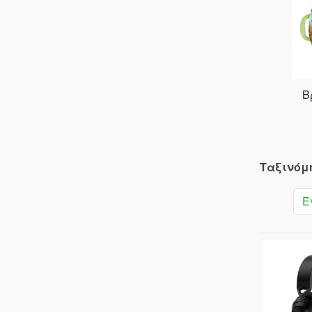
Backbone
Badland Games
Bandai Namco
BARACUDA
Β
Bethesda
Big Ben
Black Rock
Ταξινόμ
BLACKMOON
Έ
BLACKVIEW
BLADE
Blaupunkt
Blizzard
Bloody