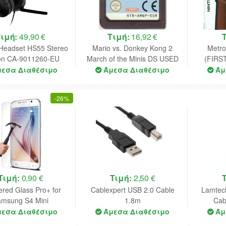
Τιμή:
49,90 €
Τιμή:
16,92 €
 Headset HS55 Stereo
Mario vs. Donkey Kong 2
Metro
on CA-9011260-EU
March of the Minis DS USED
(FIRS
(Cart Only)
(De
μεσα Διαθέσιμο
Άμεσα Διαθέσιμο
Άμ
-
26%
Τιμή:
0,90 €
Τιμή:
2,50 €
red Glass Pro+ for
Cablexpert USB 2.0 Cable
Lamtec
msung S4 Mini
1.8m
Cab
μεσα Διαθέσιμο
Άμεσα Διαθέσιμο
Άμ