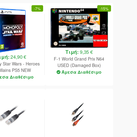
-
7%
-
15%
Τιμή:
9,35 €
ιμή:
24,90 €
F-1 World Grand Prix N64
 Star Wars - Heroes
USED (Damaged Box)
illains PS5 NEW
Άμεσα Διαθέσιμο
εσα Διαθέσιμο