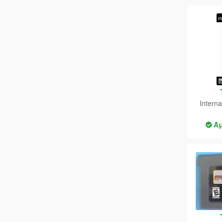
Codemasters
Console Heroes
COREL UK LIMITED
Corsair
Crave Entertainment
Intern
CREALITY
Creative
Ά
Cullmann
Cyanide
CYBERPOWER
Deep Silver
Defunc