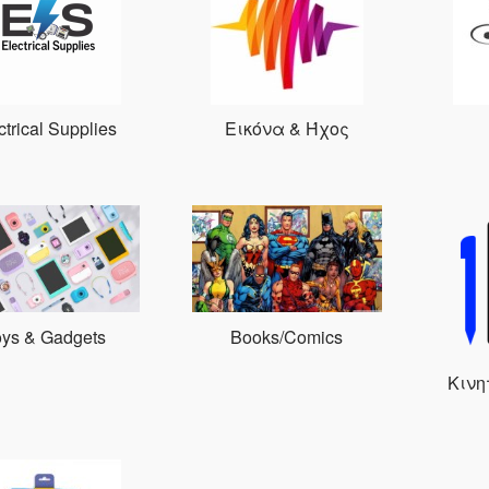
ctrical Supplies
Εικόνα & Ήχος
oys & Gadgets
Books/Comics
Κινη