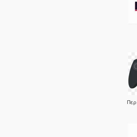
ADLER
Aerosoft
AIKE
AIWA
Aksys Games
ALCATROZ
ALLOCACOC
AM
ANG
Περ
Antigravity
Anubis
AOC