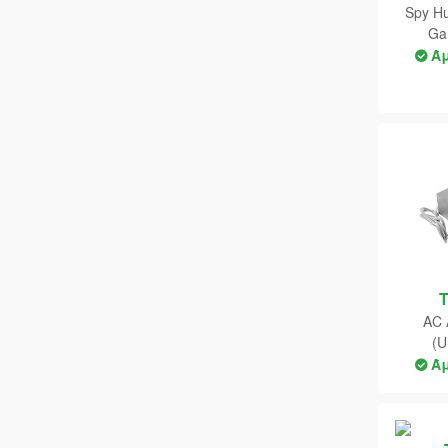
Spy Hu
DELI
Ga
Ά
Devolver
Digital Eclipse
Digital Extremes
Digital Manga
Disney
Dizo
DLINK
Dotemu
AC 
(U
DreamCatcher Interactive
Ά
Dreame
EA