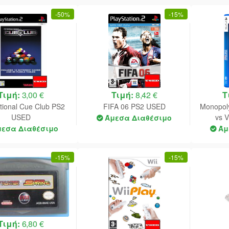
-
50%
-
15%
Τιμή:
3,00 €
Τιμή:
8,42 €
Τ
ational Cue Club PS2
FIFA 06 PS2 USED
Monopoly
USED
vs V
Άμεσα Διαθέσιμο
μεσα Διαθέσιμο
Άμ
-
15%
-
15%
Τιμή:
6,80 €