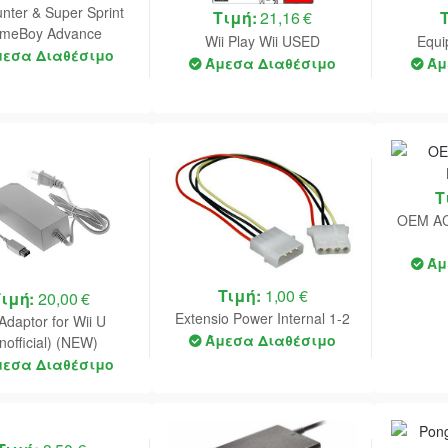
nter & Super Sprint
Τιμή:
21,16 €
meBoy Advance
Wii Play Wii USED
Equi
UNBOXED
μεσα Διαθέσιμο
Άμεσα Διαθέσιμο
Άμ
Τ
OEM AC 
Άμ
Τιμή:
1,00 €
Τιμή:
20,00 €
Extensio Power Internal 1-2
Adaptor for Wii U
Άμεσα Διαθέσιμο
nofficial) (NEW)
μεσα Διαθέσιμο