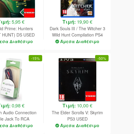
Τιμή:
5,95 €
Τιμή:
19,90 €
id Prime: Hunters
Dark Souls III / The Witcher 3
T HUNT) DS USED
Wild Hunt Compilation PS4
mo) (Cart Only)
NEW
εσα Διαθέσιμο
Άμεσα Διαθέσιμο
-
15%
-
50%
Τιμή:
0,98 €
Τιμή:
10,00 €
h Audio Connection
The Elder Scrolls V: Skyrim
le Jack To RCA
PS3 USED
εσα Διαθέσιμο
Άμεσα Διαθέσιμο