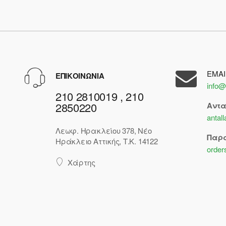
EMAI
ΕΠΙΚΟΙΝΩΝΙΑ
info@
210 2810019 , 210
2850220
Αντ
antal
Λεωφ. Ηρακλείου 378, Νέο
Παρ
Ηράκλειο Αττικής, Τ.Κ. 14122
order
Χάρτης