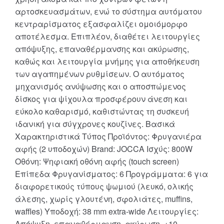
αρτοσκευασμάτων, ενώ το σύστημα αυτόματου
κεντραρίσματος εξασφαλίζει ομοιόμορφο
αποτέλεσμα. Επιπλέον, διαθέτει λειτουργίες
απόψυξης, επαναθέρμανσης και ακύρωσης,
καθώς και λειτουργία μνήμης για αποθήκευση
των αγαπημένων ρυθμίσεων. Ο αυτόματος
μηχανισμός ανύψωσης και ο αποσπώμενος
δίσκος για ψίχουλα προσφέρουν άνεση και
εύκολο καθαρισμό, καθιστώντας τη συσκευή
ιδανική για σύγχρονες κουζίνες. Βασικά
Χαρακτηριστικά Τύπος Προϊόντος: Φρυγανιέρα
αφής (2 υποδοχών) Brand: JOCCA Ισχύς: 800W
Οθόνη: Ψηφιακή οθόνη αφής (touch screen)
Επίπεδα Φρυγανίσματος: 6 Προγράμματα: 6 για
διαφορετικούς τύπους ψωμιού (λευκό, ολικής
άλεσης, χωρίς γλουτένη, σφολιάτες, muffins,
waffles) Υποδοχή: 38 mm extra-wide Λειτουργίες:
Απόψυξη, επαναθέρμανση, ακύρωση, +10