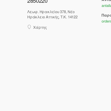
2850220
antal
Λεωφ. Ηρακλείου 378, Νέο
Παρ
Ηράκλειο Αττικής, Τ.Κ. 14122
order
Χάρτης