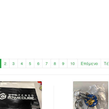
2
3
4
5
6
7
8
9
10
Επόμενο
Τέ