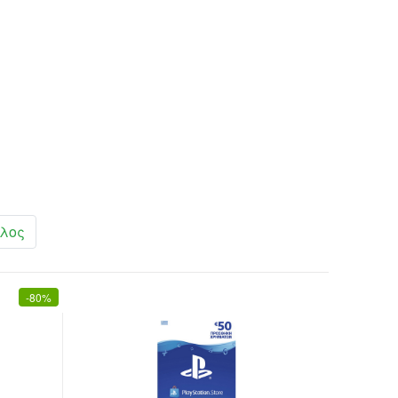
λος
-
80%