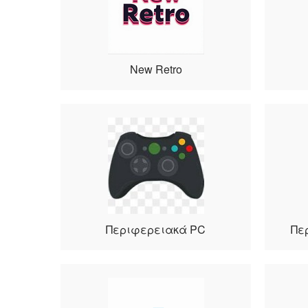
New Retro
Περιφερειακά PC
Πε