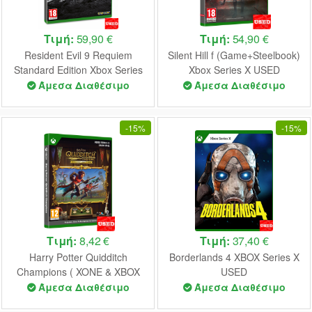
Τιμή:
59,90 €
Τιμή:
54,90 €
Resident Evil 9 Requiem
Silent Hill f (Game+Steelbook)
Standard Edition Xbox Series
Xbox Series X USED
X USED
Άμεσα Διαθέσιμο
Άμεσα Διαθέσιμο
-
15%
-
15%
Τιμή:
8,42 €
Τιμή:
37,40 €
Harry Potter Quidditch
Borderlands 4 XBOX Series X
Champions ( XONE & XBOX
USED
SERIES X ) USED
Άμεσα Διαθέσιμο
Άμεσα Διαθέσιμο