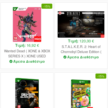
-
15%
Τιμή:
120,00 €
Τιμή:
16,92 €
S.T.A.L.K.E.R. 2: Heart of
Wanted Dead ( XONE & XBOX
Chornobyl Deluxe Edition (
SERIES X ) XONE USED
XONE & XBOX SERIES X )
Άμεσα Διαθέσιμο
Άμεσα Διαθέσιμο
USED
-
15%