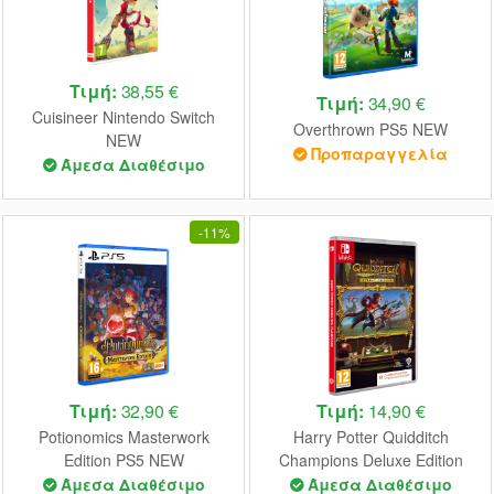
Τιμή:
38,55 €
Τιμή:
34,90 €
Cuisineer Nintendo Switch
Overthrown PS5 NEW
NEW
Προπαραγγελία
Άμεσα Διαθέσιμο
-
11%
Τιμή:
32,90 €
Τιμή:
14,90 €
Potionomics Masterwork
Harry Potter Quidditch
Edition PS5 NEW
Champions Deluxe Edition
(Code in a Box) Nintendo
Άμεσα Διαθέσιμο
Άμεσα Διαθέσιμο