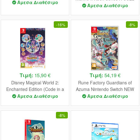
Άμεσα Διαθέσιμο
Άμεσα Διαθέσιμο
-
16%
-
8%
Τιμή:
15,90 €
Τιμή:
54,19 €
Disney Magical World 2:
Rune Factory Guardians of
Enchanted Edition (Code in a
Azuma Nintendo Switch NEW
Box) NSW NEW
Άμεσα Διαθέσιμο
Άμεσα Διαθέσιμο
-
8%