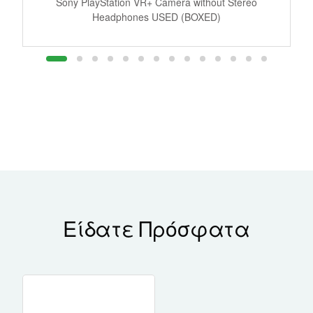
e
Sony PlayStation VR+ Camera without Stereo
J
Headphones USED (BOXED)
Είδατε Πρόσφατα