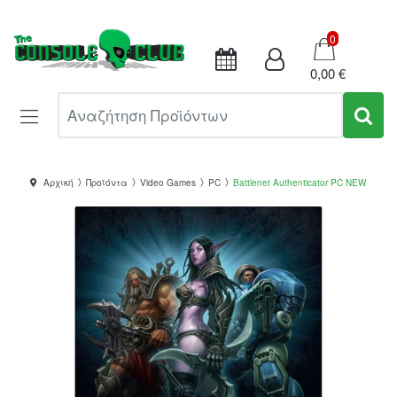
Καλάθι
0
0,00 €
Αναζήτηση Προϊόντων
Αρχική
Προϊόντα
Video Games
PC
Battlenet Authenticator PC NEW