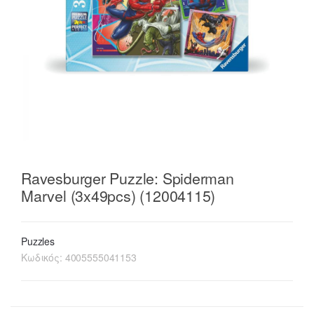
Ravesburger Puzzle: Spiderman
Marvel (3x49pcs) (12004115)
Puzzles
Κωδικός:
4005555041153