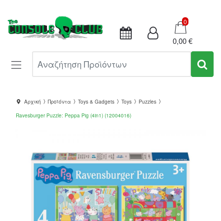
Καλάθι
0
0,00 €
Αναζήτηση Προϊόντων
Αρχική
Προϊόντα
Toys & Gadgets
Toys
Puzzles
Ravesburger Puzzle: Peppa Pig (4in1) (12004016)