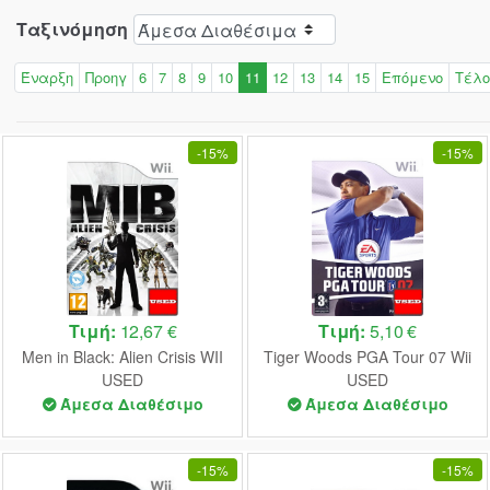
Ταξινόμηση
Έναρξη
Προηγ
6
7
8
9
10
11
12
13
14
15
Επόμενο
Τέλο
-
15%
-
15%
Τιμή:
12,67 €
Τιμή:
5,10 €
Men in Black: Alien Crisis WII
Tiger Woods PGA Tour 07 Wii
USED
USED
Άμεσα Διαθέσιμο
Άμεσα Διαθέσιμο
-
15%
-
15%