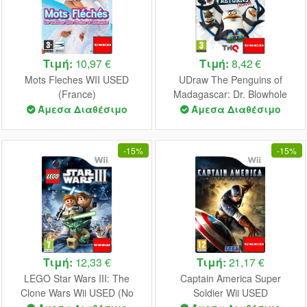
Τιμή:
10,97 €
Τιμή:
8,42 €
Mots Fleches WII USED
UDraw The Penguins of
(France)
Madagascar: Dr. Blowhole
Returns - Again! WII USED
Άμεσα Διαθέσιμο
Άμεσα Διαθέσιμο
(German)
-
15%
-
15%
Τιμή:
12,33 €
Τιμή:
21,17 €
LEGO Star Wars III: The
Captain America Super
Clone Wars Wii USED (No
Soldier Wii USED
Manual)