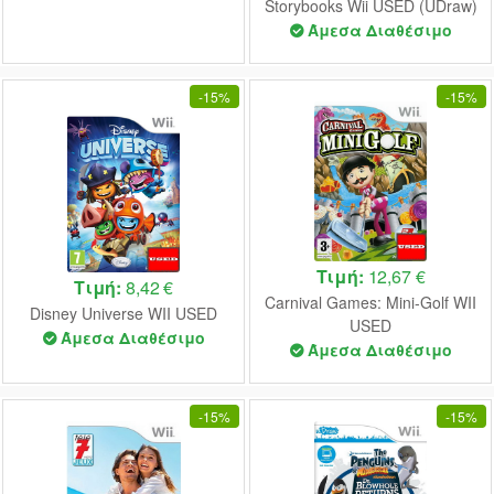
Storybooks Wii USED (UDraw)
Άμεσα Διαθέσιμο
-
15%
-
15%
Τιμή:
12,67 €
Τιμή:
8,42 €
Carnival Games: Mini-Golf WII
Disney Universe WII USED
USED
Άμεσα Διαθέσιμο
Άμεσα Διαθέσιμο
-
15%
-
15%