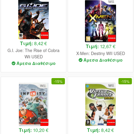
Τιμή:
8,42 €
Τιμή:
12,67 €
G.I. Joe: The Rise of Cobra
X-Men: Destiny WII USED
Wii USED
Άμεσα Διαθέσιμο
Άμεσα Διαθέσιμο
-
15%
-
15%
Τιμή:
10,20 €
Τιμή:
8,42 €