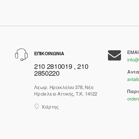
EMAI
ΕΠΙΚΟΙΝΩΝΙΑ
info@
210 2810019 , 210
2850220
Αντ
antal
Λεωφ. Ηρακλείου 378, Νέο
Παρ
Ηράκλειο Αττικής, Τ.Κ. 14122
order
Χάρτης