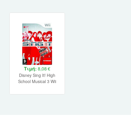
Τιμή:
8,08 €
Disney Sing It! High
School Musical 3 Wii
USED (No Manual)