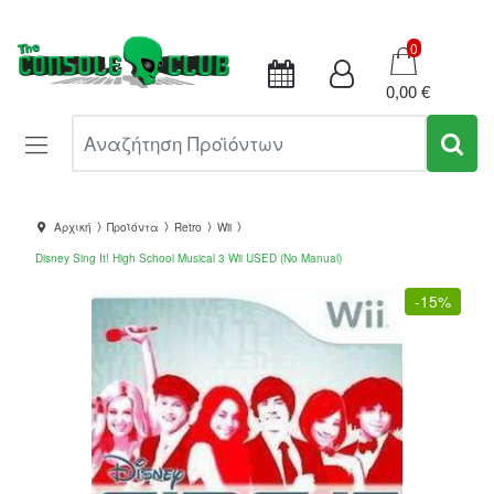
Καλάθι
0
0,00 €
Αναζήτηση Προϊόντων
Αρχική
Προϊόντα
Retro
Wii
Disney Sing It! High School Musical 3 Wii USED (No Manual)
-
15%