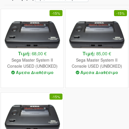
-
15%
-
15%
Τιμή:
68,00 €
Τιμή:
85,00 €
Sega Master System II
Sega Master System II
Console USED (UNBOXED)
Console USED (UNBOXED)
(Alex Kidd Pre-Installed with
(Sonic Pre-Installed with
Άμεσα Διαθέσιμο
Άμεσα Διαθέσιμο
Unofficial AC+RF+Unofficial
Unofficial AC+RF)
Controller)
-
15%