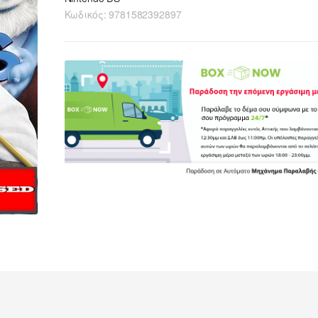
Κωδικός:
9781582392897