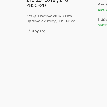
2850220
Αντ
antal
Λεωφ. Ηρακλείου 378, Νέο
Παρ
Ηράκλειο Αττικής, Τ.Κ. 14122
order
Χάρτης