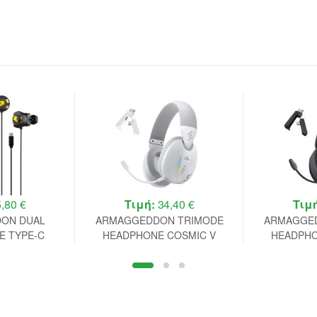
,80 €
Τιμή:
34,40 €
Τιμ
ON DUAL
ARMAGGEDDON TRIMODE
ARMAGGE
E TYPE-C
HEADPHONE COSMIC V
HEADPHO
HONE WASP5
ULTRACLEAR OZONE
ULTRACL
CK