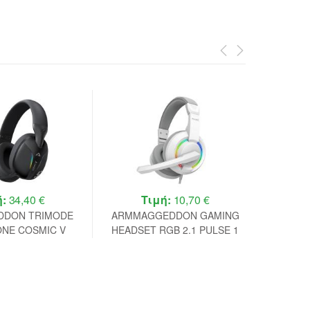
ή:
34,40 €
Τιμή:
10,70 €
DDON TRIMODE
ARMMAGGEDDON GAMING
WHIT
NE COSMIC V
HEADSET RGB 2.1 PULSE 1
HEADSE
EAR GRAVITY
CHROMA WHITE