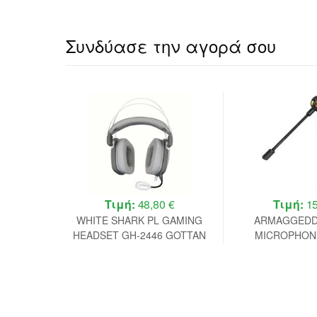
Συνδύασε την αγορά σου
 €
Τιμή:
48,80 €
Τιμή:
15
SP 7.1
WHITE SHARK PL GAMING
ARMAGGEDD
-MODE
HEADSET GH-2446 GOTTAN
MICROPHON
 ORION 7
WHITE
GAMING EARP
BLA