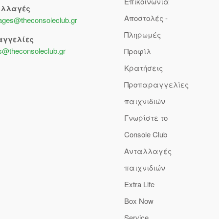
Επικοινωνία
αλλαγές
Αποστολές -
lages@theconsoleclub.gr
Πληρωμές
αγγελίες
s@theconsoleclub.gr
Προφίλ
Κρατήσεις
Προπαραγγελίες
παιχνιδιών
Γνωρίστε το
Console Club
Ανταλλαγές
παιχνιδιών
Extra Life
Box Now
Service