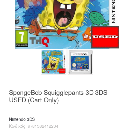
SpongeBob Squigglepants 3D 3DS
USED (Cart Only)
Nintendo 3DS
Κωδικός:
9781582412234