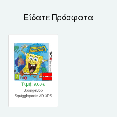
Είδατε Πρόσφατα
Τιμή:
9,00 €
SpongeBob
Squigglepants 3D 3DS
USED (Cart Only)