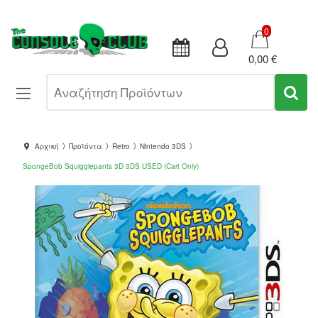
Καλάθι
0
0,00 €
Αναζήτηση Προϊόντων
Αρχική
Προϊόντα
Retro
Nintendo 3DS
SpongeBob Squigglepants 3D 3DS USED (Cart Only)