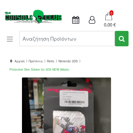
Καλάθι
0
0,00 €
Αναζήτηση Προϊόντων
Αρχική
Προϊόντα
Retro
Nintendo 3DS
Protective Skin Sticker for 3DS NEW (Mario)