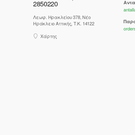
2850220
Αντ
antal
Λεωφ. Ηρακλείου 378, Νέο
Παρ
Ηράκλειο Αττικής, Τ.Κ. 14122
order
Χάρτης