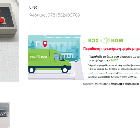
NES
Κωδικός:
9781582403708