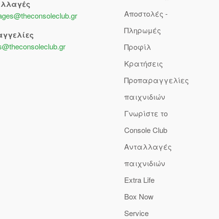
αλλαγές
Αποστολές -
lages@theconsoleclub.gr
Πληρωμές
αγγελίες
s@theconsoleclub.gr
Προφίλ
Κρατήσεις
Προπαραγγελίες
παιχνιδιών
Γνωρίστε το
Console Club
Ανταλλαγές
παιχνιδιών
Extra Life
Box Now
Service